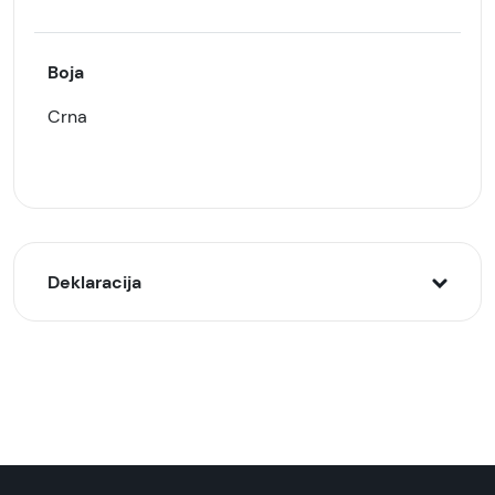
Boja
Crna
Deklaracija
Model:
Zaštitna maska/futrola silikonska crna za
Samsung Galaxy A32
Naziv i vrsta robe:
Zaštitna maska/futrola