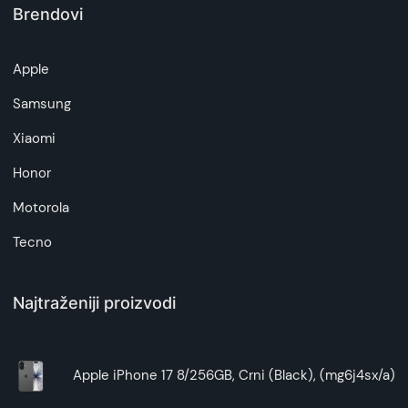
Brendovi
Napomena:
Superfon doo se trudi da informacije i fotografije
Apple
artikala budu što tačnije i detaljnije ali ne može
da garantuje da su svi podaci apsolutno ispravni.
Samsung
Xiaomi
Honor
Motorola
Tecno
Najtraženiji proizvodi
Apple iPhone 17 8/256GB, Crni (Black), (mg6j4sx/a)