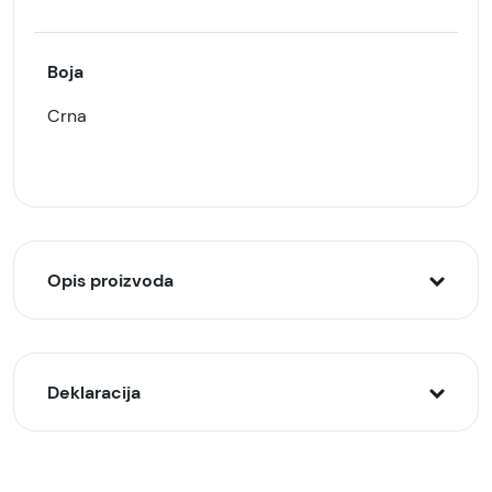
Boja
Crna
Opis proizvoda
Silikonska futrola za Galaxy A24 Crna je izrađena
od visokokvalitetnog silikona koji je fleksibilan,
Deklaracija
izdržljiv i otporan na ogrebotine i padove.
Ova vrsta futrole je crne boje, što daje telefonu
elegantan stil. Pored toga, silikonska futrola nudi
Model:
dobar grip i smanjuje klizanje telefona iz ruku.