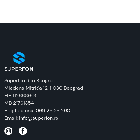
Zaštitna maska/futrola silikonska crna za
Silikonska futrola za Galaxy A24 Crna takođe
Samsung Galaxy A24
omogućava pristup svim funkcijama telefona i
jednostavno se postavlja i skida.
Naziv i vrsta robe:
Ukratko:
Zaštitna maska/futrola
Silikonska futrola za Galaxy A24 nudi zaštitu za
Uvoznik:
vaš telefon bez ometanja vašeg stila.
Tehnomarket
EAN:
8676424200566
Superfon doo Beograd
Zemlja porekla:
Mladena Mitrića 12
, 11030 Beograd
Kina
PIB 112888605
MB 21761354
Prava potrošača:
Broj telefona:
069 29 28 290
Zagarantovana sva prava kupaca po osnovu
Email:
info@superfon.rs
zakona o zaštiti potrošača. Detaljnije o ugovoru
na daljinu, uslove reklamacije i povrata pročitajte
-
ovde