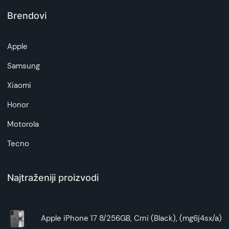
Brendovi
Napomena:
Superfon doo se trudi da informacije i fotografije
artikala budu što tačnije i detaljnije ali ne može
Apple
da garantuje da su svi podaci apsolutno ispravni.
Samsung
Xiaomi
Honor
Motorola
Tecno
Najtraženiji proizvodi
Apple iPhone 17 8/256GB, Crni (Black), (mg6j4sx/a)