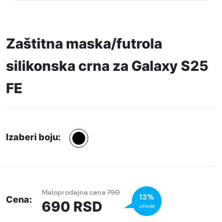
Zaštitna maska/futrola
silikonska crna za Galaxy S25
FE
Izaberi boju:
Maloprodajna cena
790
13%
Cena:
690
RSD
uštede