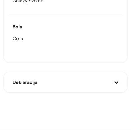
Galaxy S25 FE
Boja
Crna
Deklaracija
Model:
Zaštitna maska/futrola silikonska crna za Galaxy
S25 FE
Naziv i vrsta robe: