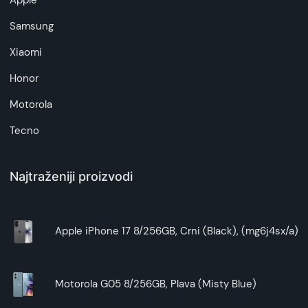
Apple
artikala budu što tačnije i detaljnije ali ne može
da garantuje da su svi podaci apsolutno ispravni.
Samsung
Xiaomi
Honor
Motorola
Tecno
Najtraženiji proizvodi
Apple iPhone 17 8/256GB, Crni (Black), (mg6j4sx/a)
Motorola G05 8/256GB, Plava (Misty Blue)