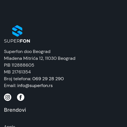
Zaštitna maska/futrola
Uvoznik:
Tehnomarket
EAN:
8676424204934
Superfon doo Beograd
Zemlja porekla:
Mladena Mitrića 12
, 11030 Beograd
Kina
PIB 112888605
MB 21761354
Prava potrošača:
Broj telefona:
069 29 28 290
Zagarantovana sva prava kupaca po osnovu
Email:
info@superfon.rs
zakona o zaštiti potrošača. Detaljnije o ugovoru
na daljinu, uslove reklamacije i povrata pročitajte
-
ovde
Brendovi
Napomena:
Superfon doo se trudi da informacije i fotografije