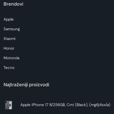
Brendovi
Napomena:
Superfon doo se trudi da informacije i fotografije
Apple
artikala budu što tačnije i detaljnije ali ne može
da garantuje da su svi podaci apsolutno ispravni.
Samsung
Xiaomi
Honor
Motorola
Tecno
Najtraženiji proizvodi
Apple iPhone 17 8/256GB, Crni (Black), (mg6j4sx/a)