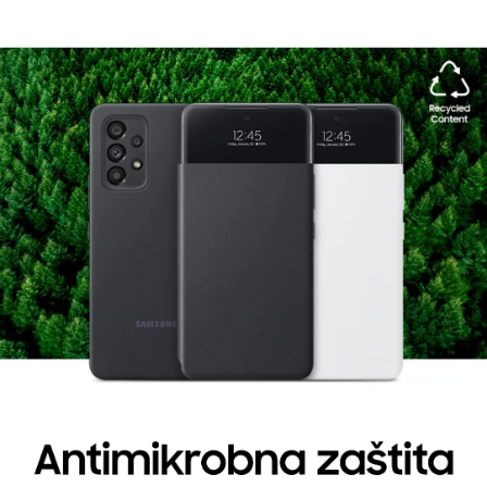
novac ili platne kartice, što je jako praktično i
Prava potrošača:
bezbedno.
Zagarantovana sva prava kupaca po osnovu
zakona o zaštiti potrošača. Detaljnije o ugovoru
Dobro je znati:
na daljinu, uslove reklamacije i povrata pročitajte
Ako želite da koristite telefon a da pritom imate
-
ovde
futrolu na kojoj sve radi
Galaxy A53 Smart View
preklopna futrola Crna
je pravi izbor.
Napomena:
Superfon doo se trudi da informacije i fotografije
artikala budu što tačnije i detaljnije ali ne može
da garantuje da su svi podaci apsolutno ispravni.