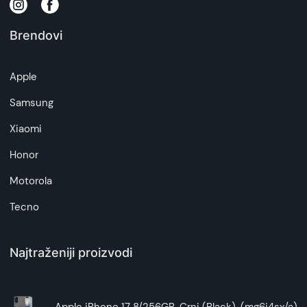
Brendovi
Apple
Samsung
Xiaomi
Honor
Motorola
Tecno
Najtraženiji proizvodi
Apple iPhone 17 8/256GB, Crni (Black), (mg6j4sx/a)