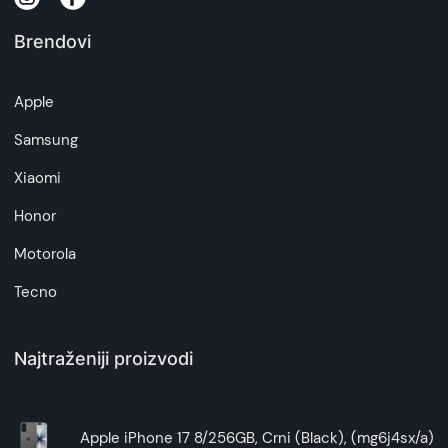
-
ovde
Brendovi
Napomena:
Superfon doo se trudi da informacije i fotografije
Apple
artikala budu što tačnije i detaljnije ali ne može
da garantuje da su svi podaci apsolutno ispravni.
Samsung
Xiaomi
Honor
Motorola
Tecno
Najtraženiji proizvodi
Apple iPhone 17 8/256GB, Crni (Black), (mg6j4sx/a)