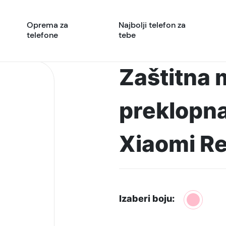
Oprema za
Najbolji telefon za
telefone
tebe
Zaštitna 
preklopn
Xiaomi R
Izaberi boju: