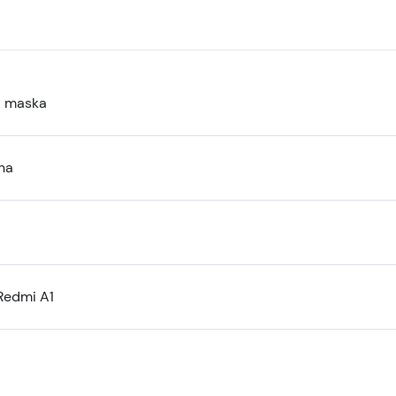
a maska
na
Redmi A1