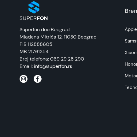
praktično kada ne želite nositi dodatnu torbi
Zemlja porekla:
Stilizovan izgled
: Alivo preklopne futrole d
Bren
elegantan izgled.
Prava potrošača:
Praktičnost tokom razgovora
: Kada korist
Superfon doo Beograd
Appl
razgovarate bez držanja celog telefona.
Mladena Mitrića 12
, 11030 Beograd
Napomena:
Sams
PIB 112888605
Ukratko:
MB 21761354
Xiaom
Xiaomi Redmi A1 preklopna futrola Roze ALIV
Broj telefona:
069 29 28 290
Hono
modela, takođe možete pogledati i ostalu ponud
Email:
info@superfon.rs
Motor
Tecn