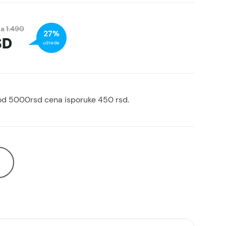
na
1.490
27%
SD
uštede
od 5000rsd cena isporuke 450 rsd.