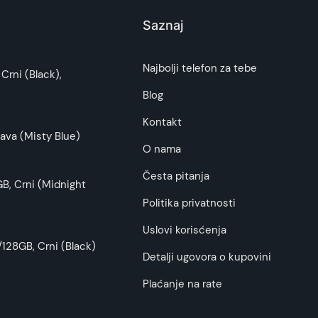
te izgled svog telefona i istovremeno mu pružite
Saznaj
i potrošača. Detaljnije o ugovoru na daljinu,
iti unazad, omogućavajući vam da slobodno
Najbolji telefon za tebe
Crni (Black),
budu što tačnije i detaljnije ali ne može da
Blog
Kontakt
avisi od vaših potreba i preferencija. Pored ovog
ava (Misty Blue)
O nama
Česta pitanja
B, Crni (Midnight
Politika privatnosti
Uslovi korisćenja
128GB, Crni (Black)
Detalji ugovora o kupovini
Plaćanje na rate