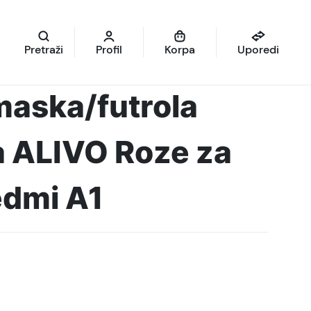
Pretraži
Profil
Korpa
Uporedi
maska/futrola
a ALIVO Roze za
edmi A1