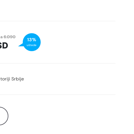
na
6.090
13%
SD
uštede
oriji Srbije