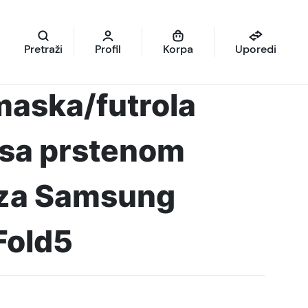
Pretraži
Profil
Korpa
Uporedi
maska/futrola
 sa prstenom
 za Samsung
Fold5