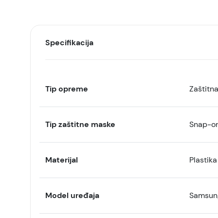
Specifikacija
Tip opreme
Zaštitn
Tip zaštitne maske
Snap-o
Materijal
Plastika
Model uređaja
Samsung