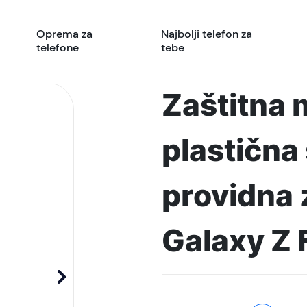
Oprema za
Najbolji telefon za
telefone
tebe
Zaštitna 
plastična
providna
Galaxy Z 