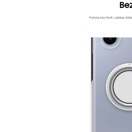
EAN:
Zemlja porekla:
Prava potrošača:
Napomena: