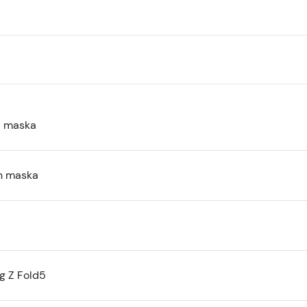
a maska
n maska
 Z Fold5