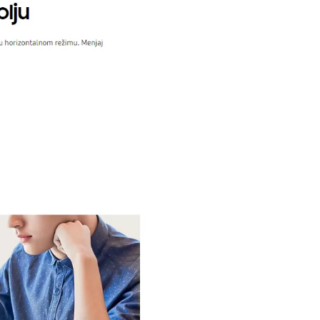
i potrošača. Detaljnije o ugovoru na daljinu,
budu što tačnije i detaljnije ali ne može da