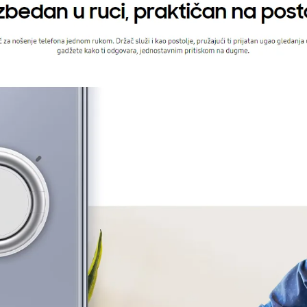
8806095062600
Vijetnam
Zagarantovana sva prava kupaca po osnovu zakona o zaštit
uslove reklamacije i povrata pročitajte -
ovde
Superfon doo se trudi da informacije i fotografije artikala 
garantuje da su svi podaci apsolutno ispravni.