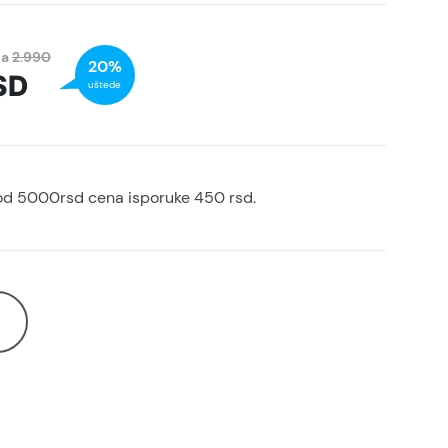
na
2.990
20%
SD
uštede
od 5000rsd cena isporuke 450 rsd.