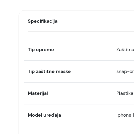
Specifikacija
Tip opreme
Zaštitn
Tip zaštitne maske
snap-o
Materijal
Plastika
Model uređaja
Iphone 