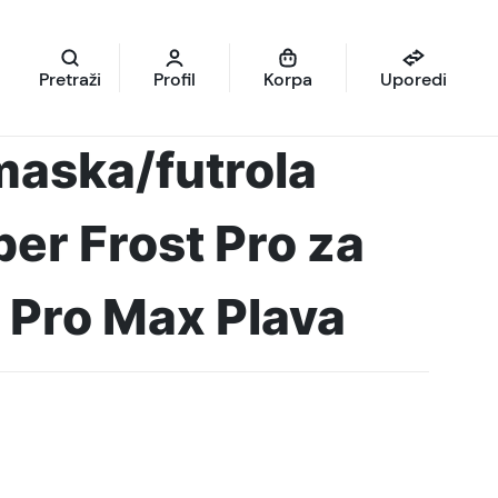
Pretraži
Profil
Korpa
Uporedi
maska/futrola
per Frost Pro za
 Pro Max Plava