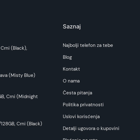
Saznaj
i potrošača. Detaljnije o ugovoru na daljinu,
Najbolji telefon za tebe
Crni (Black),
 savršeno stane na vaš telefon.
budu što tačnije i detaljnije ali ne može da
Blog
Kontakt
ava (Misty Blue)
O nama
Česta pitanja
B, Crni (Midnight
ez potrebe da skidate futrolu.
Politika privatnosti
nom ove futrole ostvarujete uštedu od čak 600
Uslovi korisćenja
128GB, Crni (Black)
Detalji ugovora o kupovini