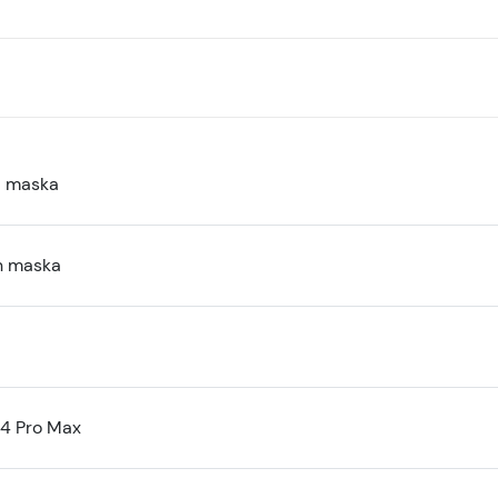
a maska
n maska
14 Pro Max