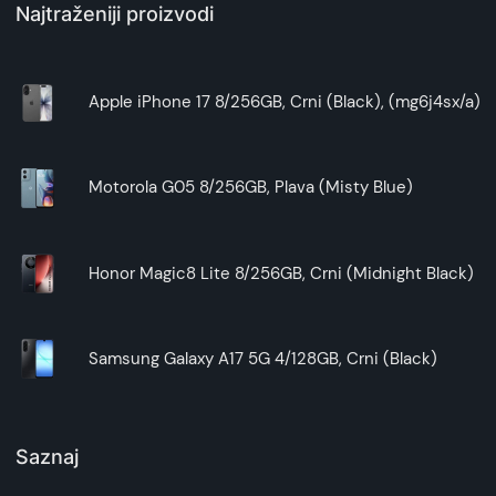
Najtraženiji proizvodi
telefonu. Precizni izrezi za dugmad omogućavaju
potpunu funkcionalnost bez potrebe da skidate
futrolu.
Apple iPhone 17 8/256GB, Crni (Black), (mg6j4sx/a)
Ukoliko želite kvalitetnu futrolu za Vaš iPhone
13 Pro Max, Nillkin Super Frost morate da
imate. Kupovinom ove futrole ostvarujete
Motorola G05 8/256GB, Plava (Misty Blue)
uštedu od čak 600 dinara.
Honor Magic8 Lite 8/256GB, Crni (Midnight Black)
Samsung Galaxy A17 5G 4/128GB, Crni (Black)
Saznaj