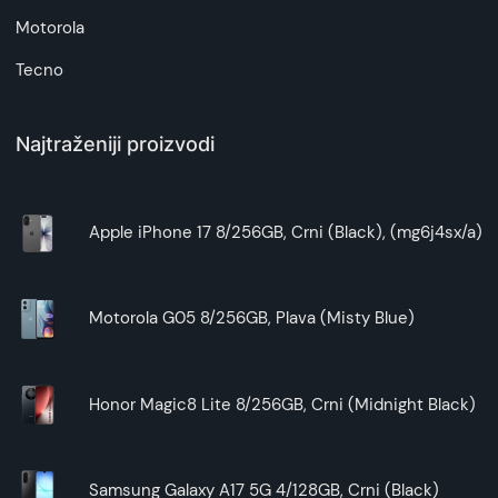
Površina kućišta je vodootporna, otporna na
Motorola
prašinu i otporna na otiske prstiju i klizanje.
Tecno
Izvrsna izrada
Savršeno pristaje vašem pametnom
Najtraženiji proizvodi
telefonu. Precizni izrezi za dugmad omogućavaju
potpunu funkcionalnost bez potrebe da skidate
futrolu.
Apple iPhone 17 8/256GB, Crni (Black), (mg6j4sx/a)
Ukoliko želite kvalitetnu futrolu za Vaš Galaxy
S22, Nillkin Super Frost morate da imate.
Kupovinom ove futrole ostvarujete uštedu od
Motorola G05 8/256GB, Plava (Misty Blue)
čak 600 dinara.
Honor Magic8 Lite 8/256GB, Crni (Midnight Black)
Samsung Galaxy A17 5G 4/128GB, Crni (Black)