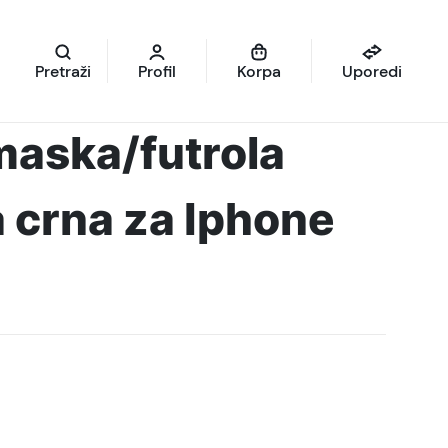
Pretraži
Profil
Korpa
Uporedi
maska/futrola
a crna za Iphone