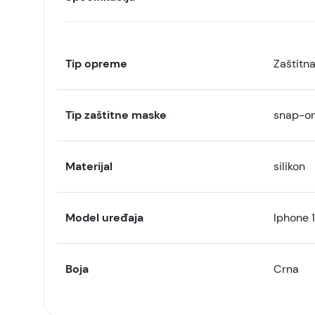
Tip opreme
Zaštitn
Tip zaštitne maske
snap-o
Materijal
silikon
Model uređaja
Iphone 1
Boja
Crna