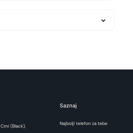
Saznaj
i potrošača. Detaljnije o ugovoru na daljinu,
Najbolji telefon za tebe
Crni (Black),