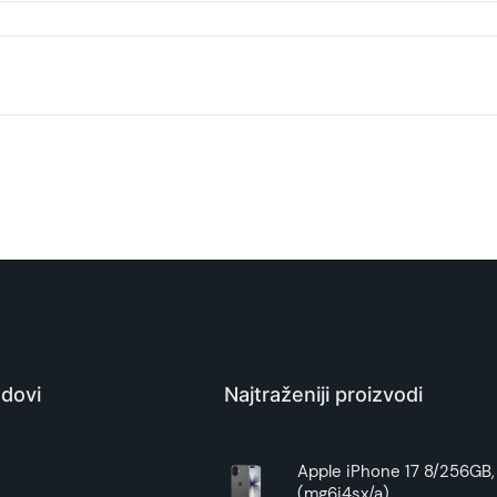
Zaštitna maska/futrola silikonska crna za Iphone 12 Mini
Zaštitna maska/futrola
Tehnomarket
Kina
dovi
Najtraženiji proizvodi
Zagarantovana sva prava kupaca po osnovu zakona o zaštit
uslove reklamacije i povrata pročitajte -
ovde
e
Apple iPhone 17 8/256GB, 
(mg6j4sx/a)