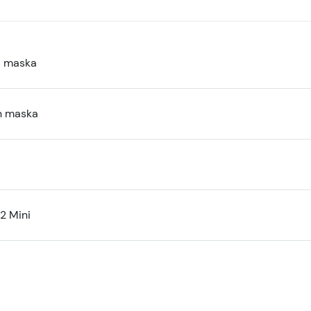
a maska
n maska
2 Mini