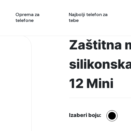
Oprema za
Najbolji telefon za
telefone
tebe
Zaštitna 
silikonsk
12 Mini
Izaberi boju: