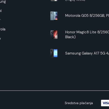
Superfon doo se trudi da informacije i fotografije artikala 
ung
garantuje da su svi podaci apsolutno ispravni.
i
Motorola G05 8/256GB, Pl
r
ola
Honor Magic8 Lite 8/256G
Black)
o
Samsung Galaxy A17 5G 4/
Sredstva plaćanja