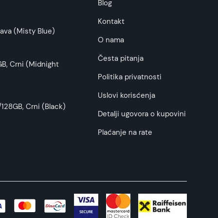
budu što tačnije i detaljnije ali ne može da
Blog
Kontakt
ava (Misty Blue)
O nama
Česta pitanja
B, Crni (Midnight
Politika privatnosti
Uslovi korisćenja
128GB, Crni (Black)
Detalji ugovora o kupovini
Plaćanje na rate