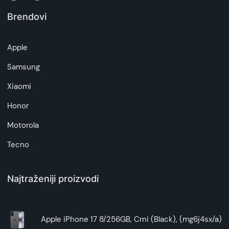
-
ovde
Brendovi
Napomena:
Superfon doo se trudi da informacije i fotografije
Apple
artikala budu što tačnije i detaljnije ali ne može
da garantuje da su svi podaci apsolutno ispravni.
Samsung
Xiaomi
Honor
Motorola
Tecno
Najtraženiji proizvodi
Apple iPhone 17 8/256GB, Crni (Black), (mg6j4sx/a)