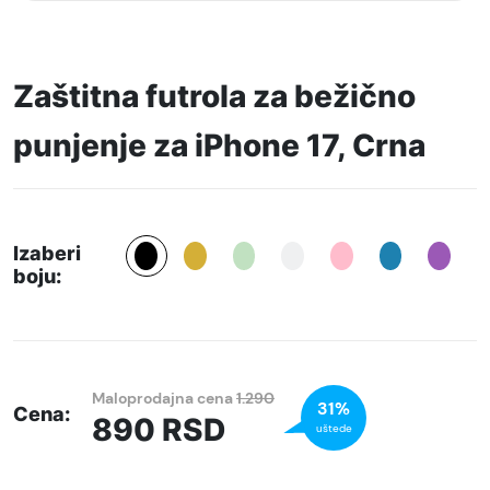
Zaštitna futrola za bežično
punjenje za iPhone 17, Crna
Izaberi
boju:
Maloprodajna cena
1.290
31%
Cena:
890
RSD
uštede