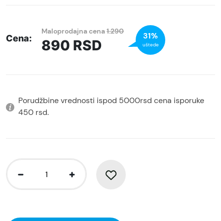
Maloprodajna cena
1.290
31%
Cena:
890
RSD
uštede
Porudžbine vrednosti ispod 5000rsd cena isporuke
450 rsd.