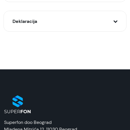
Deklaracija
Model:
Zaštitna futrola za bežično punjenje za iPhone 15
Pro Roze
Naziv i vrsta robe:
Zaštitna maska/futrola
Uvoznik:
Tehnomarket
EAN:
8676424200839
Superfon doo Beograd
Zemlja porekla:
Mladena Mitrića 12
, 11030 Beograd