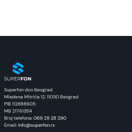
Model:
Zaštitna futrola za bežično punjenje za iPhone 15
Pro Max Crna
Naziv i vrsta robe:
Zaštitna maska/futrola
Uvoznik:
Tehnomarket
EAN:
8676424200849
Superfon doo Beograd
Zemlja porekla:
Mladena Mitrića 12
, 11030 Beograd
Kina
PIB 112888605
MB 21761354
Prava potrošača:
Broj telefona:
069 29 28 290
Zagarantovana sva prava kupaca po osnovu
Email:
info@superfon.rs
zakona o zaštiti potrošača. Detaljnije o ugovoru