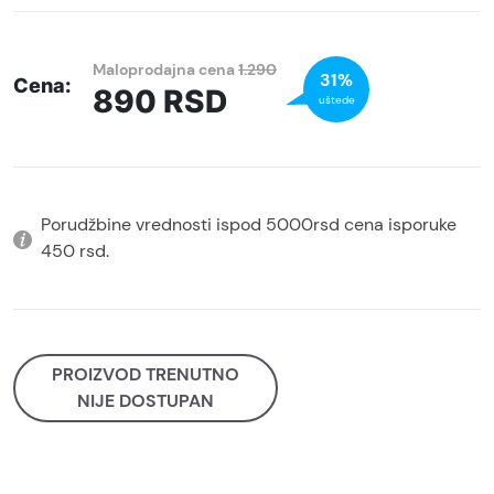
Maloprodajna cena
1.290
31%
Cena:
890
RSD
uštede
Porudžbine vrednosti ispod 5000rsd cena isporuke
450 rsd.
PROIZVOD TRENUTNO
NIJE DOSTUPAN