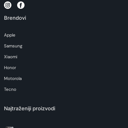
na daljinu, uslove reklamacije i povrata pročitajte
-
ovde
Brendovi
Napomena:
Superfon doo se trudi da informacije i fotografije
Apple
artikala budu što tačnije i detaljnije ali ne može
da garantuje da su svi podaci apsolutno ispravni.
Samsung
Xiaomi
Honor
Motorola
Tecno
Najtraženiji proizvodi