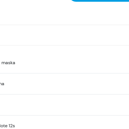
a maska
na
ote 12s