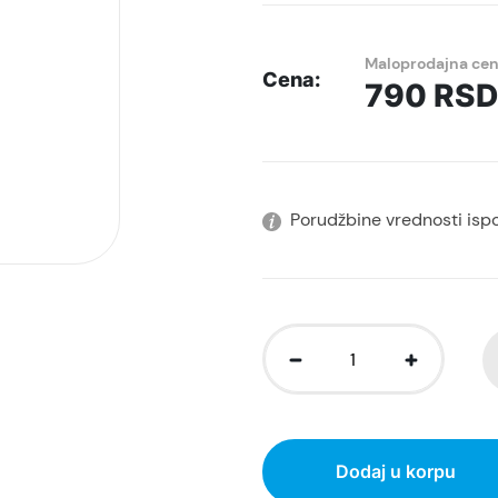
Maloprodajna ce
Cena:
790
RSD
Porudžbine vrednosti isp
Dodaj u korpu