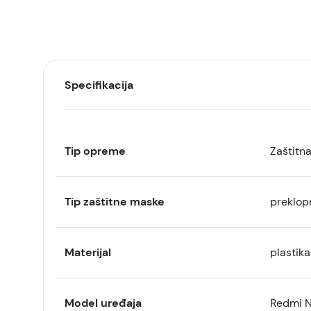
Specifikacija
Tip opreme
Zaštitn
Tip zaštitne maske
preklop
Materijal
plastika
Model uređaja
Redmi N