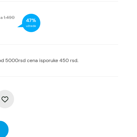
na
1.490
47%
uštede
od 5000rsd cena isporuke 450 rsd.