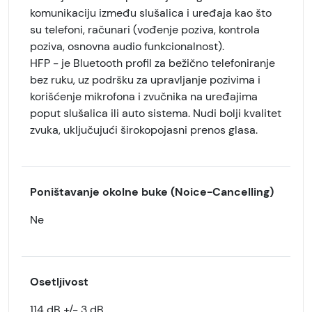
komunikaciju između slušalica i uređaja kao što
su telefoni, računari (vođenje poziva, kontrola
poziva, osnovna audio funkcionalnost).
HFP - je Bluetooth profil za bežično telefoniranje
bez ruku, uz podršku za upravljanje pozivima i
korišćenje mikrofona i zvučnika na uređajima
poput slušalica ili auto sistema. Nudi bolji kvalitet
zvuka, uključujući širokopojasni prenos glasa.
Poništavanje okolne buke (Noice-Cancelling)
Ne
Osetljivost
114 dB +/- 3 dB