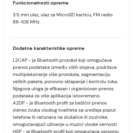
Funkcionalnosti opreme
3.5 mm ulaz, ulaz za MicroSD karticu, FM radio
88-108 MHz
Dodatne karakteristike opreme
L2CAP - je Bluetooth protokol koji omogućava
prenos podataka između viših slojeva, podržava
multipleksiranje više protokola, segmentaciju
velikih paketa, ponovno sklapanje i kontrolu toka.
Njegova uloga je efikasan i organizovan prenos
podataka za više aplikacija istovremeno.
A2DP - je Bluetooth profil za bežični prenos
stereo zvuka visokog kvaliteta sa uređaja poput
telefona ili računara na slušalice ili zvučnike,
omogućavajući uživanje u muzici visoke vernosti.
HSP - je Bluetooth profil koji omogućava osnovnu