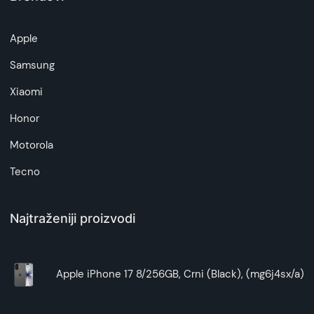
Superfon doo se trudi da informacije i fotografije
artikala budu što tačnije i detaljnije ali ne može
Apple
da garantuje da su svi podaci apsolutno ispravni.
Samsung
Xiaomi
Honor
Motorola
Tecno
Najtraženiji proizvodi
Apple iPhone 17 8/256GB, Crni (Black), (mg6j4sx/a)