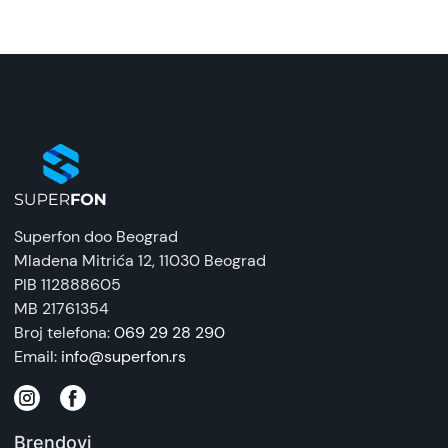
Naziv i vrsta robe:
Bežične slušalice
Uvoznik:
NT Company
EAN:
8605062709421
Zemlja porekla:
Superfon doo Beograd
Kina
Mladena Mitrića 12
, 11030 Beograd
PIB 112888605
Prava potrošača:
MB 21761354
Zagarantovana sva prava kupaca po osnovu
Broj telefona:
069 29 28 290
zakona o zaštiti potrošača. Detaljnije o ugovoru
Email:
info@superfon.rs
na daljinu, uslove reklamacije i povrata pročitajte
-
ovde
Brendovi
Napomena: