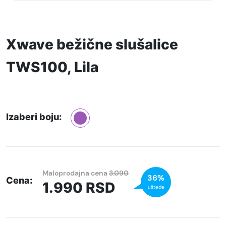
Xwave bežične slušalice
TWS100, Lila
Izaberi boju:
Maloprodajna cena
3.090
36%
Cena:
1.990
RSD
uštede