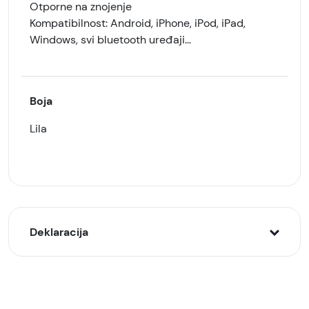
Otporne na znojenje
Kompatibilnost: Android, iPhone, iPod, iPad,
Windows, svi bluetooth uređaji...
Boja
Lila
Deklaracija
Model:
Xwave bežične slušalice TWS100, Lila