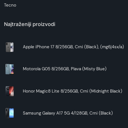
Tecno
Povezivanje bez napora i dugotrajna
baterija
Xwave MX400 se lako povezuju sa vašim
Najtraženiji proizvodi
uređajem i imaju impresivan domet do 10
metara, tako da možete ostati povezani bez
obzira na udaljenost. Baterija ovih slušalica vam
omogućava da uživate u muzici i pozivima tokom
Apple iPhone 17 8/256GB, Crni (Black), (mg6j4sx/a)
dana, a puni se jednostavno putem
MicroUSB
kabla.
Motorola G05 8/256GB, Plava (Misty Blue)
Xwave MX400 u crnoj boji su savršene
slušalice za sve vaše potrebe – bilo da trčite,
slušate muziku, igrate igre ili obavljate
Honor Magic8 Lite 8/256GB, Crni (Midnight Black)
razgovore. Iskoristite njihovu višenamensku
funkcionalnost i uživajte u svakom trenutku.
Obezbedite sebi bežičnu slobodu uz Xwave
Samsung Galaxy A17 5G 4/128GB, Crni (Black)
MX400.