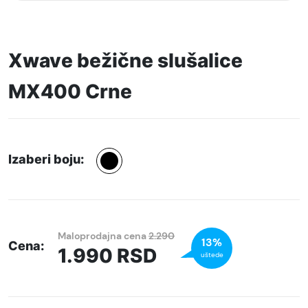
Xwave bežične slušalice
MX400 Crne
Izaberi boju:
Maloprodajna cena
2.290
13%
Cena:
1.990
RSD
uštede