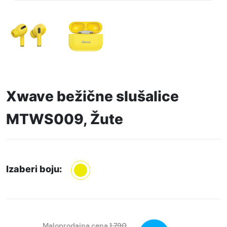
Xwave bežične slušalice
MTWS009, Žute
Izaberi boju:
Maloprodajna cena
1.790