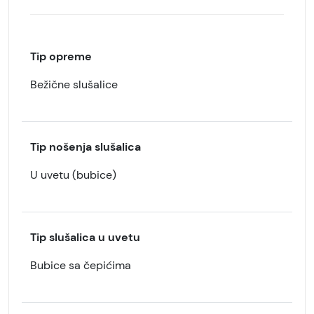
Tip opreme
Bežične slušalice
Tip nošenja slušalica
U uvetu (bubice)
Tip slušalica u uvetu
Bubice sa čepićima