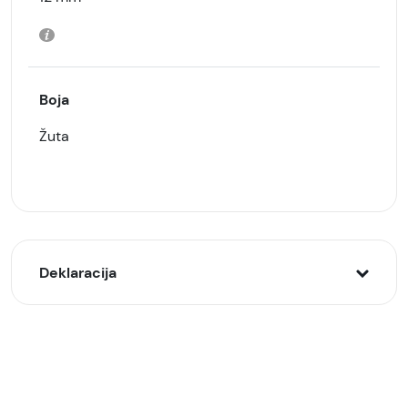
Boja
Žuta
Deklaracija
Model:
Xwave bežične slušalice MTWS009, Žute
Naziv i vrsta robe: