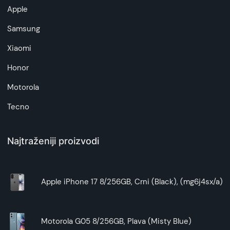
artikala budu što tačnije i detaljnije ali ne može
Apple
da garantuje da su svi podaci apsolutno ispravni.
Samsung
Xiaomi
Honor
Motorola
Tecno
Najtraženiji proizvodi
Apple iPhone 17 8/256GB, Crni (Black), (mg6j4sx/a)
Motorola G05 8/256GB, Plava (Misty Blue)