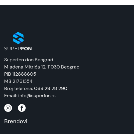
Bežične slušalice
Uvoznik:
NT Company
EAN:
8605062707281
Zemlja porekla:
Superfon doo Beograd
Kina
Mladena Mitrića 12
, 11030 Beograd
PIB 112888605
Prava potrošača:
MB 21761354
Zagarantovana sva prava kupaca po osnovu
Broj telefona:
069 29 28 290
zakona o zaštiti potrošača. Detaljnije o ugovoru
Email:
info@superfon.rs
na daljinu, uslove reklamacije i povrata pročitajte
-
ovde
Brendovi
Napomena:
Superfon doo se trudi da informacije i fotografije