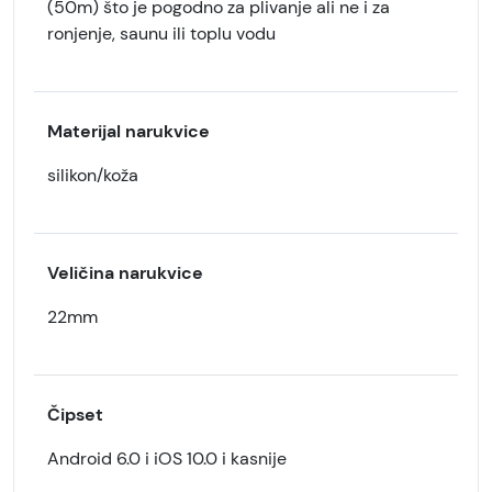
(50m) što je pogodno za plivanje ali ne i za
ronjenje, saunu ili toplu vodu
Materijal narukvice
silikon/koža
Veličina narukvice
22mm
Čipset
Android 6.0 i iOS 10.0 i kasnije