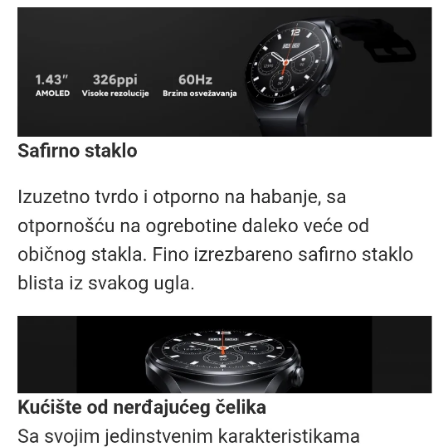
Xiaomi Watch S1 je vaš verni saputnik za aktivan
životni stil.
Bez obzira na vaše potrebe i
aktivnosti, ovaj pametni sat će vam pomoći da
ostanete povezani, informisani i zdravi.
Spremni ste da unapredite svoj životni stil?
Izaberite Xiaomi Watch S1.