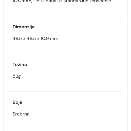
470mAh, Do 12 dana uz standardno korišćenje
Dimenzije
46.5 x 46.5 x 10.9 mm
Težina
52g
Boja
Srebrna