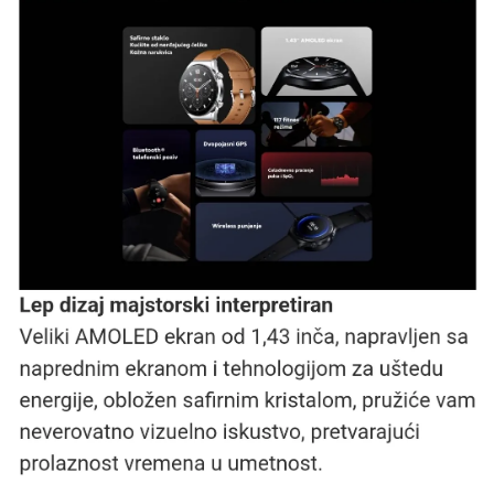
Podrška za 117 režima vežbanja
Sa Xiaomi Watch S1, možete pratiti svoj
napredak u 117 različitih režima vežbanja.
Bilo
da se bavite košarkom, tenisom, plivanjem, HIIT-
om ili nekim drugim sportom, ovaj
pametni sat
će precizno beležiti vaše statistike vežbanja.
Izdržljiva baterija
Sa baterijom od 470mAh, Xiaomi Watch S1
može trajati do 12 dana uz standardno
korišćenje.
To znači da nećete morati često da
razmišljate o punjenju.
Kompatibilnost
i povezivost
Xiaomi Watch S1 je kompatibilan sa Android
uređajima verzije 8.0 i novijim, kao i sa iOS
uređajima verzije 10.0 i kasnijim.