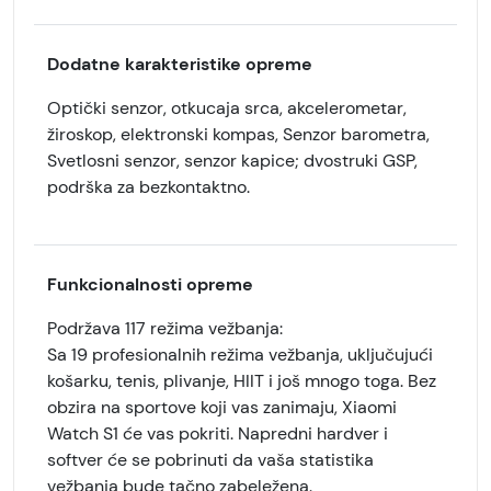
Dodatne karakteristike opreme
Optički senzor, otkucaja srca, akcelerometar,
žiroskop, elektronski kompas, Senzor barometra,
Svetlosni senzor, senzor kapice; dvostruki GSP,
podrška za bezkontaktno.
Funkcionalnosti opreme
Podržava 117 režima vežbanja:
Sa 19 profesionalnih režima vežbanja, uključujući
košarku, tenis, plivanje, HIIT i još mnogo toga. Bez
obzira na sportove koji vas zanimaju, Xiaomi
Watch S1 će vas pokriti. Napredni hardver i
softver će se pobrinuti da vaša statistika
vežbanja bude tačno zabeležena.