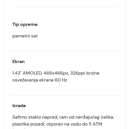
Tip opreme
pametni sat
Ekran
1.43" AMOLED, 466x466px, 326ppi brzina
osvežavanja ekrana 60 Hz
Izrada
Safirno staklo napred, ram od nerđajućeg čelika,
plastika pozadi, otporan na vodu do 5 ATM