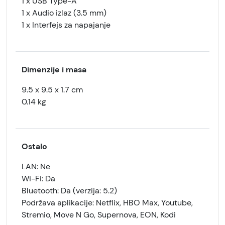
1 x USB Type-A
1 x Audio izlaz (3.5 mm)
1 x Interfejs za napajanje
Dimenzije i masa
9.5 x 9.5 x 1.7 cm
0.14 kg
Ostalo
LAN: Ne
Wi-Fi: Da
Bluetooth: Da (verzija: 5.2)
Podržava aplikacije: Netflix, HBO Max, Youtube,
Stremio, Move N Go, Supernova, EON, Kodi