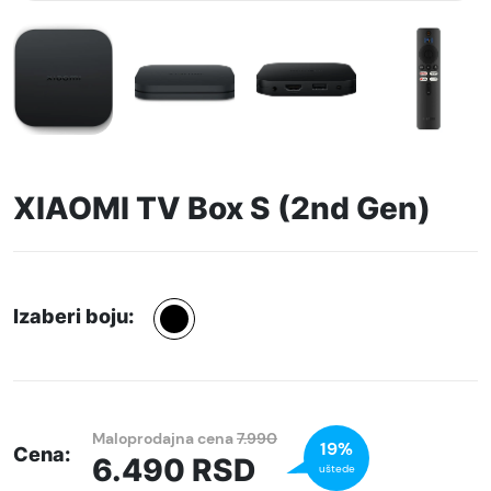
XIAOMI TV Box S (2nd Gen)
Izaberi boju:
Maloprodajna cena
7.990
19%
Cena:
6.490
RSD
uštede