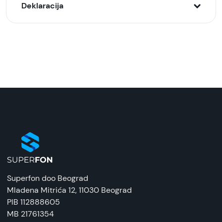
Deklaracija
Model:
Xiaomi Mi TV Stick 4k
Naziv i vrsta robe:
TV Box
Uvoznik:
Comtrade, PC Centar
EAN:
6971408157044
Zemlja porekla:
Superfon doo Beograd
Kina
Mladena Mitrića 12
, 11030 Beograd
PIB 112888605
Prava potrošača:
MB 21761354