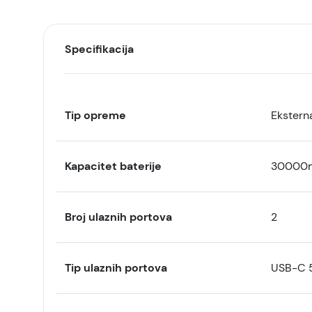
Specifikacija
Tip opreme
Eksterna
Kapacitet baterije
30000
Broj ulaznih portova
2
Tip ulaznih portova
USB-C 5