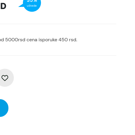
35%
SD
uštede
od 5000rsd cena isporuke 450 rsd.