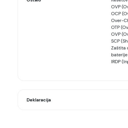
OVP (Ov
OCP (Ov
Over-Ch
OTP (Ov
OVP (Ov
SCP (Sho
Zaštita
baterij
IRDP (In
Deklaracija
Model: