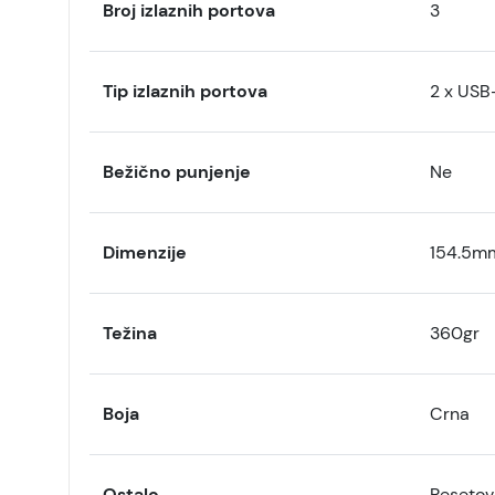
Broj izlaznih portova
3
Tip izlaznih portova
2 x USB-
Bežično punjenje
Ne
Dimenzije
154.5m
Težina
360gr
Boja
Crna
Ostalo
Resetov