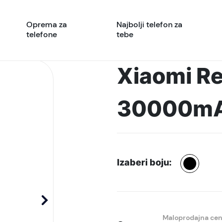
Oprema za
Najbolji telefon za
telefone
tebe
Xiaomi R
30000mAh
Izaberi boju:
Maloprodajna ce