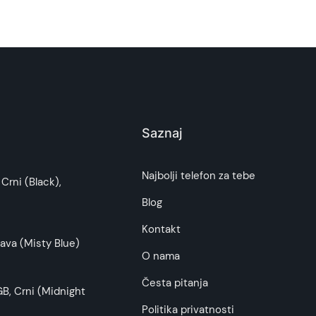
Saznaj
i potrošača. Detaljnije o ugovoru na daljinu,
Najbolji telefon za tebe
Crni (Black),
budu što tačnije i detaljnije ali ne može da
Blog
Kontakt
ava (Misty Blue)
O nama
Česta pitanja
B, Crni (Midnight
Politika privatnosti