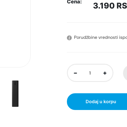
Cena:
3.190
R
Porudžbine vrednosti isp
Dodaj u korpu