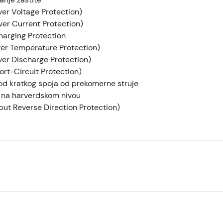
er Voltage Protection)
er Current Protection)
arging Protection
er Temperature Protection)
er Discharge Protection)
rt-Circuit Protection)
 od kratkog spoja od prekomerne struje
e na harverdskom nivou
put Reverse Direction Protection)
Xiaomi Redmi power bank, 30000mAh, Crni