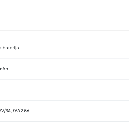
 baterija
mAh
V/3A, 9V/2.6A