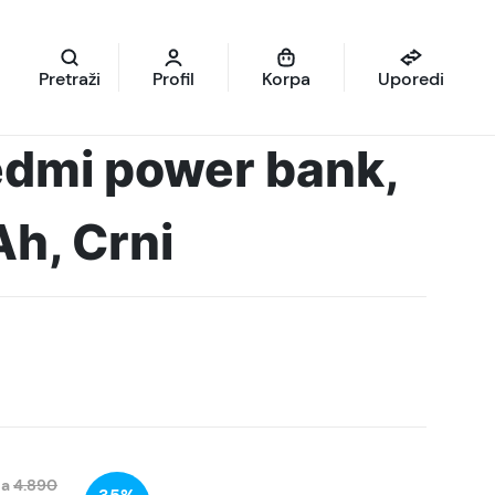
Pretraži
Profil
Korpa
Uporedi
edmi power bank,
, Crni
na
4.890