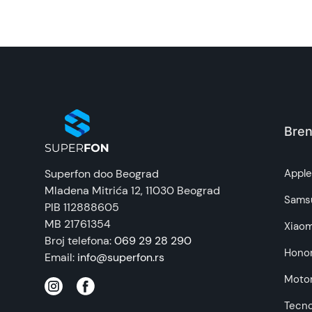
Naziv i vrsta robe:
Uvoznik:
EAN:
Zemlja porekla:
Bren
Prava potrošača:
Superfon doo Beograd
Appl
Mladena Mitrića 12
, 11030 Beograd
Napomena:
Sams
PIB 112888605
MB 21761354
Xiaom
Broj telefona:
069 29 28 290
Hono
Email:
info@superfon.rs
Motor
Tecn