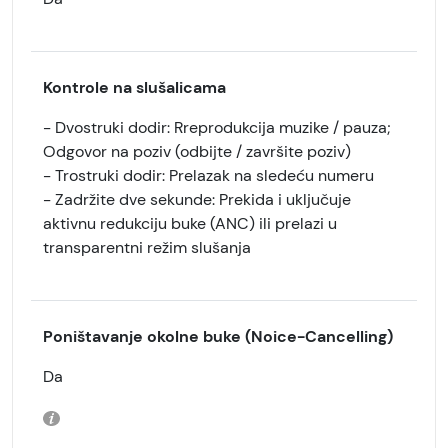
Kontrole na slušalicama
- Dvostruki dodir: Rreprodukcija muzike / pauza;
Odgovor na poziv (odbijte / završite poziv)
- Trostruki dodir: Prelazak na sledeću numeru
- Zadržite dve sekunde: Prekida i uključuje
aktivnu redukciju buke (ANC) ili prelazi u
transparentni režim slušanja
Poništavanje okolne buke (Noice-Cancelling)
Da