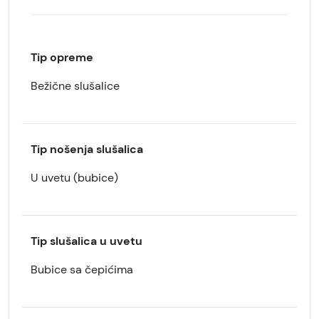
Tip opreme
Bežične slušalice
Tip nošenja slušalica
U uvetu (bubice)
Tip slušalica u uvetu
Bubice sa čepićima