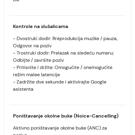
Kontrole na slušalicama
- Dvostruki dodir: Rreprodukcija muzike / pauza,
Odgovor na poziv
- Trostruki dodir: Prelazak na sledeću numeru;
Odbijte / završite poziv
- Pritisnite i držite: Omogućite / onemogućite
režim malee latencije
- Zadržite dve sekunde i aktivirajte Google
asistenta
Poništavanje okolne buke (Noice-Cancelling)
Aktivno poništavanje okolne buke (ANC) za