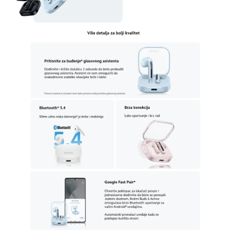
u svakom trenutku. Ne propustite priliku da ih
dodate u svoju kolekciju i uživate u vrhunskoj
zvučnoj performansi sa
najboljim Xiaomi Redmi
slušalicama
!