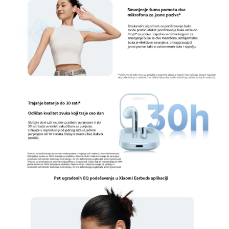
3. Bluetooth 5.3 tehnologija
Povezivanje nikada nije bilo brže i stabilnije
zahvaljujući najnovijoj Bluetooth 5.4 tehnologiji.
Redmi Buds 6 Active se automatski povezuju sa
vašim uređajem, omogućavajući neprekidno
uživanje u muzici ili razgovorima bez kašnjenja ili
prekida. Povezivanje je jednostavno, a kvalitet
prenosa izvanredan.
4. Ergonomski dizajn za celodnevnu udobnost
Sa ergonomskim dizajnom koji se savršeno
prilagođava vašem uhu, Redmi Buds 6 Active
nude maksimalnu udobnost tokom celodnevne
upotrebe. Bez obzira koliko dugo nosite slušalice,
njihova lagana struktura i meki silikonski nastavci
osiguravaju da ih jedva osećate, čak i tokom
dugih slušnih sesija.