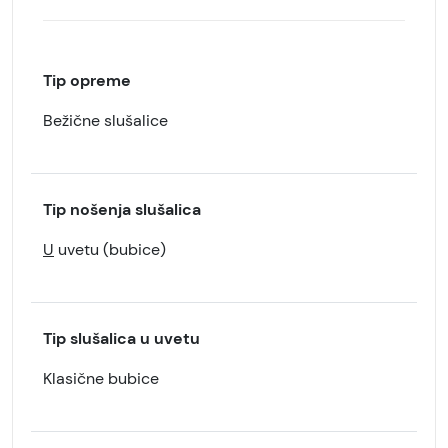
Tip opreme
Bežične slušalice
Tip nošenja slušalica
U
uvetu (bubice)
Tip slušalica u uvetu
Klasične bubice