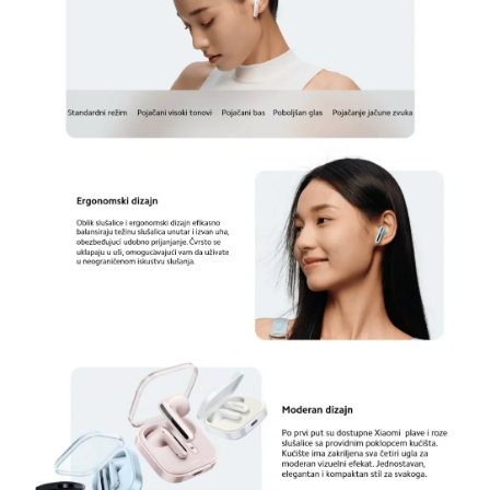
5. Kontrole na dodir
Upravljanje muzikom i pozivima nikada nije bilo
lakše. Redmi Buds 6 Active imaju intuitivne
kontrole na dodir, omogućavajući vam da
preskočite pesme, odgovorite na pozive ili
aktivirate glasovnog asistenta, sve sa nekoliko
jednostavnih dodira, bez potrebe da vadite
telefon.
Zaključak: Zašto kupiti Redmi Buds 6 Active?
Redmi Buds 6 Active su savršene
bežične
Xiaomi slušalice
za one koji cene kvalitet zvuka,
udobnost i dugotrajnost baterije. Sa modernim
funkcijama kao što su dugotrajna autonomija,
otpornost na vodu i najnovija Bluetooth
tehnologija, ove slušalice su dizajnirane da
zadovolje potrebe modernog korisnika. Bilo da ih
koristite za posao, rekreaciju ili slobodno vreme,
Redmi Buds 6 Active pružaju izvanredno iskustvo