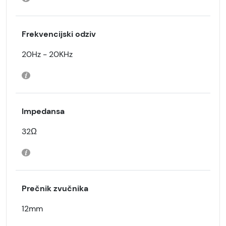
Frekvencijski odziv
20Hz - 20KHz
Impedansa
32Ω
Prečnik zvučnika
12mm