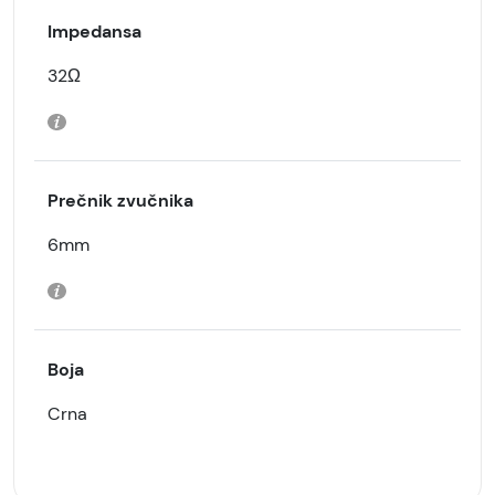
Impedansa
32Ω
Prečnik zvučnika
6mm
Boja
Crna