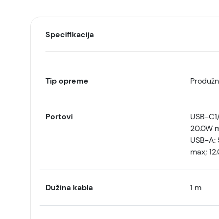
Specifikacija
Tip opreme
Produžn
Portovi
USB-C1/
20.0W m
USB-A: 
max; 12
Dužina kabla
1 m