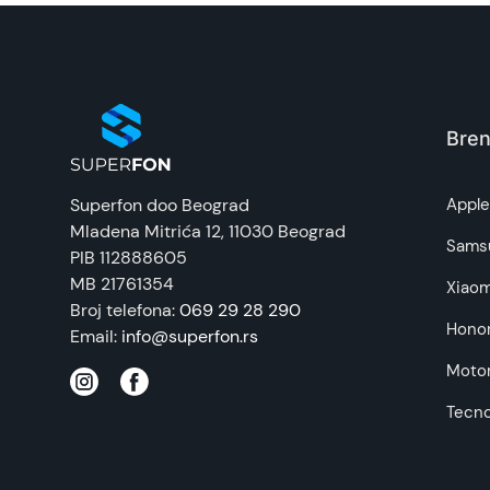
Uvoznik:
EAN:
Zemlja porekla:
Bren
Prava potrošača:
Superfon doo Beograd
Appl
Mladena Mitrića 12
, 11030 Beograd
Napomena:
Sams
PIB 112888605
MB 21761354
Xiaom
Broj telefona:
069 29 28 290
Hono
Email:
info@superfon.rs
Motor
Tecn