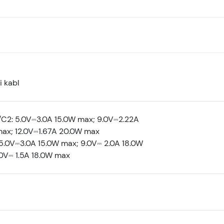
i kabl
C2: 5.0V⎓3.0A 15.0W max; 9.0V⎓2.22A
ax; 12.0V⎓1.67A 20.0W max
5.0V⎓3.0A 15.0W max; 9.0V⎓ 2.0A 18.0W
.0V⎓ 1.5A 18.0W max