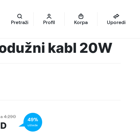
Pretraži
Profil
Korpa
Uporedi
rodužni kabl 20W
na
4.290
49%
SD
uštede