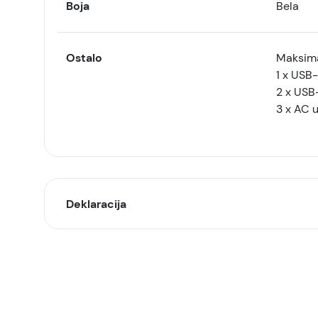
Boja
Bela
Ostalo
Maksima
1 x USB
2 x USB
3 x AC u
Deklaracija
Model:
Naziv i vrsta robe: