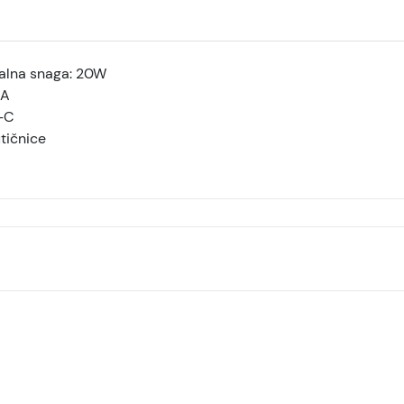
lna snaga: 20W
-A
-C
tičnice
Xiaomi Produžni kabl 20W
Produžni kabl