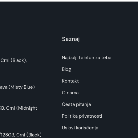
Saznaj
i potrošača. Detaljnije o ugovoru na daljinu,
Najbolji telefon za tebe
Crni (Black),
budu što tačnije i detaljnije ali ne može da
Blog
Kontakt
ava (Misty Blue)
O nama
Česta pitanja
B, Crni (Midnight
Politika privatnosti
Uslovi korisćenja
128GB, Crni (Black)