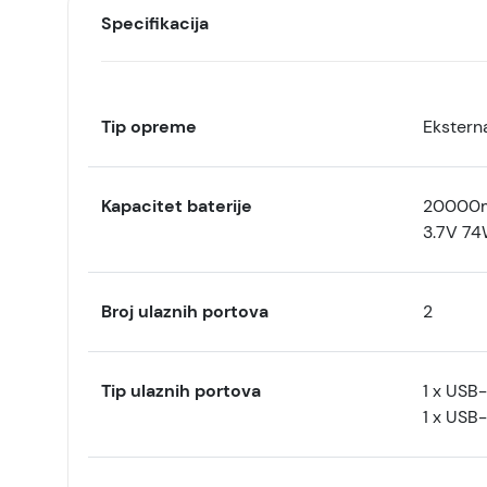
Specifikacija
Tip opreme
Eksterna
Kapacitet baterije
20000
3.7V 7
Broj ulaznih portova
2
Tip ulaznih portova
1 x USB
1 x USB