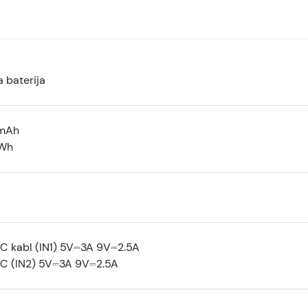
 baterija
mAh
4Wh
-C kabl (IN1) 5V⎓3A 9V⎓2.5A
-C (IN2) 5V⎓3A 9V⎓2.5A