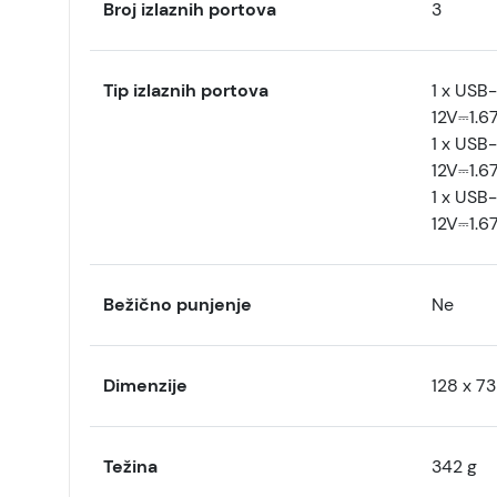
Broj izlaznih portova
3
Tip izlaznih portova
1 x USB
12V⎓1.6
1 x
USB-
12V⎓1.6
1 x USB
12V⎓1.6
Bežično punjenje
Ne
Dimenzije
128 x 7
Težina
342 g