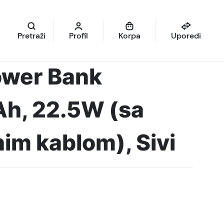
Pretraži
Profil
Korpa
Uporedi
ower Bank
, 22.5W (sa
nim kablom), Sivi