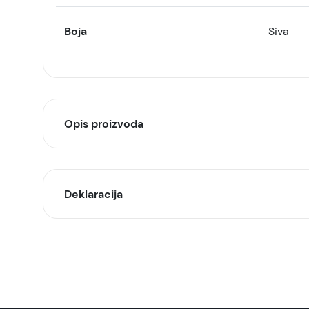
Boja
Siva
Opis proizvoda
Xiaomi Power Bank 20000m
Deklaracija
Visok kapacitet, dugo trajanje baterije i
Xiaomi Power Bank 20.000 (integrisani kabl) sad
Model:
74 Wh. Prema Međunarodnom vazduhoplovnom stan
podležu aviokompaniji.
Naziv i vrsta robe:
Integrisani kabl za napajanje. Lagan, pre
Dolazi sa USB-C dvosmernim kablom za brzo punj
priključka: Ovaj uređaj podržava Android uređaje 
Uvoznik: