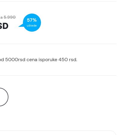
na
5.990
57%
SD
uštede
od 5000rsd cena isporuke 450 rsd.