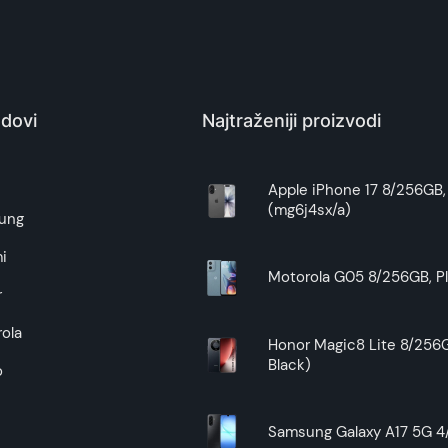
PC Centar, Comtrade
roduženi vek trajanja baterije
nage baterije od 20000 mAh, zadovoljavajući Vaše potrebe z
6932554411817
Kina
dovi
Najtraženiji proizvodi
Zagarantovana sva prava kupaca po osnovu zakona o zaštit
uslove reklamacije i povrata pročitajte -
ovde
e
Apple iPhone 17 8/256GB, 
ratorija. Podaci o ciklusu punjenja mogu varirati zavisno o kor
(mg6j4sx/a)
Superfon doo se trudi da informacije i fotografije artikala 
ung
pajaju dve ćelije od 3,7 V i 10.000 mAh, sa ukupnim energets
garantuje da su svi podaci apsolutno ispravni.
i
 oka
Motorola G05 8/256GB, Pl
r
, izlazna snaga može dostići i do 22.5 W. Takođe je podržano
še uređaje.
ola
Honor Magic8 Lite 8/256G
ože se napuniti do oko
27%
Black)
o
Pro
može se napuniti do oko
56%
 14 Pro 5G
može se napuniti do oko
46%
Samsung Galaxy A17 5G 4/
ratorija. Brzina punjenja može varirati zavisno o korišćenju ur