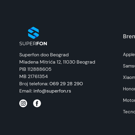
Baterijske ćelije visokog kapaciteta.
Za p
Dve baterije od 10000 mAh pružaju ekvivalent s
EAN:
morate brinuti da ćete ostati bez energije.
Punjenje Xiaomi 15 –
2 i po puta
Zemlja porekla:
Punjenje iPhona 16 Pro –
4 puta
Bren
Punjenje Redmi Note 14 Pro 5G – 3
puta
Prava potrošača:
Punjenje Xiaomi Pad 7 Pro – 2
puta
Superfon doo Beograd
Appl
Mladena Mitrića 12
, 11030 Beograd
*Podaci o punjenju potiču iz Xiaomi internih labo
Napomena:
Sams
PIB 112888605
*Snaga baterije od 20.000 mAh: Ovaj proizvod na
MB 21761354
3,7 V i 20.000 mAh.
Xiaom
Broj telefona:
Brzo punjenje do 22.5 W.
069 29 28 290
Napunite u tren
Hono
Email:
info@superfon.rs
Prilikom brzog punjenja Xiaomi pametnih telefona
smanjuje vreme punjenja i za power bank i za Va
Motor
Nakon 30 minuta brzog punjenja
Xiaomi 15
m
Tecn
Nakon 30 minuta brzog punjenja
iPhone 16 
Nakon 30 minuta brzog punjenja
Redmi Note
*Podaci o punjenju potiču iz Xiaomi internih labo