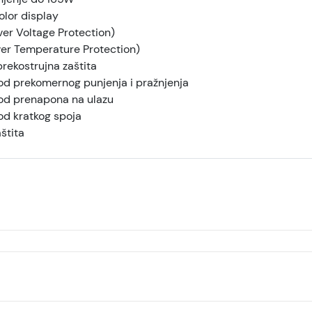
olor display
er Voltage Protection)
er Temperature Protection)
prekostrujna zaštita
 od prekomernog punjenja i pražnjenja
 od prenapona na ulazu
od kratkog spoja
štita