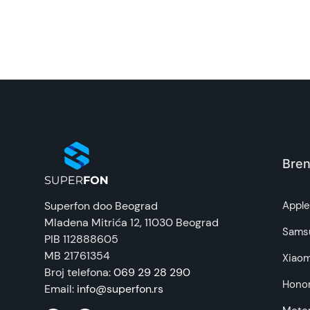
Model:
Naziv i vrsta robe:
Uvoznik:
EAN:
Zemlja porekla:
Bren
Prava potrošača:
Superfon doo Beograd
Appl
Mladena Mitrića 12
, 11030 Beograd
Napomena:
Sams
PIB 112888605
MB 21761354
Xiaom
Broj telefona:
069 29 28 290
Hono
Email:
info@superfon.rs