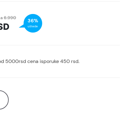
na
6.990
36%
SD
uštede
od 5000rsd cena isporuke 450 rsd.