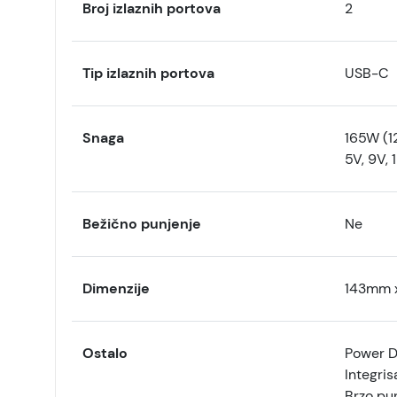
Broj izlaznih portova
2
Tip izlaznih portova
USB-C
Snaga
165W (1
5V, 9V, 1
Bežično punjenje
Ne
Dimenzije
143mm 
Ostalo
Power D
Integri
Brzo pu