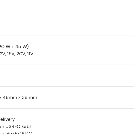
20 W + 45 W)
2V, 15V, 20V, 11V
x 48mm x 36 mm
elivery
san USB-C kabl
njenje do 165W