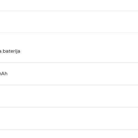
 baterija
mAh