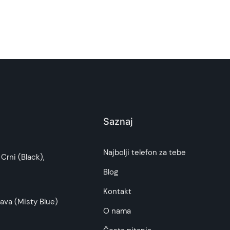
om), Sivi
Saznaj
i potrošača. Detaljnije o ugovoru na daljinu,
Najbolji telefon za tebe
Crni (Black),
budu što tačnije i detaljnije ali ne može da
Blog
Kontakt
ava (Misty Blue)
O nama