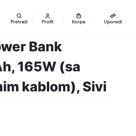
Pretraži
Profil
Korpa
Uporedi
ower Bank
, 165W (sa
nim kablom), Sivi