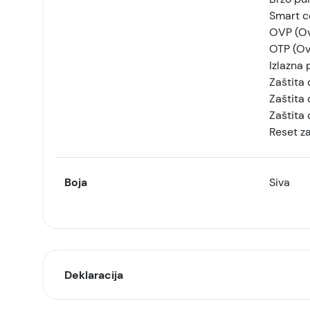
Smart c
OVP (Ov
OTP (Ov
Izlazna 
Zaštita
Zaštita
Zaštita 
Reset za
Boja
Siva
Deklaracija