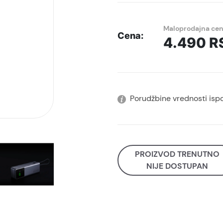
Maloprodajna ce
Cena:
4.490
R
Porudžbine vrednosti isp
PROIZVOD TRENUTNO
NIJE DOSTUPAN