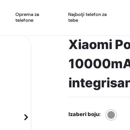
Oprema za
Najbolji telefon za
telefone
tebe
Xiaomi P
10000mAh
integrisa
Izaberi boju: