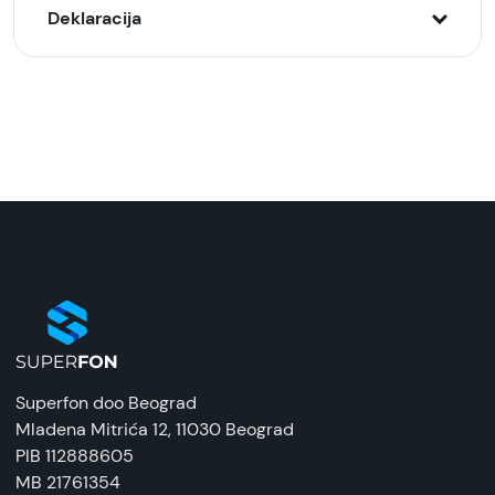
Deklaracija
Model:
XIAOMI Monitor A27i 144Hz (ELA6410EU)
Naziv i vrsta robe:
Monitor
Uvoznik:
Comtrade
EAN:
6941948708334
Zemlja porekla:
Superfon doo Beograd
Kina
Mladena Mitrića 12
, 11030 Beograd
PIB 112888605
Prava potrošača:
MB 21761354