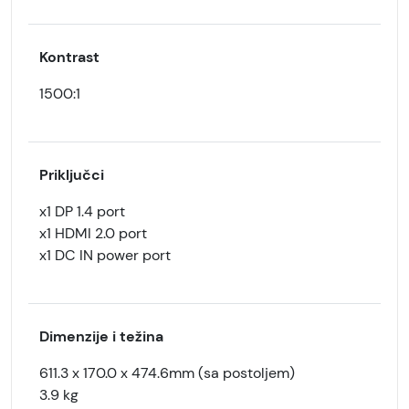
Kontrast
1500:1
Priključci
x1 DP 1.4 port
x1 HDMI 2.0 port
x1 DC IN power port
Dimenzije i težina
611.3 x 170.0 x 474.6mm (sa postoljem)
3.9 kg