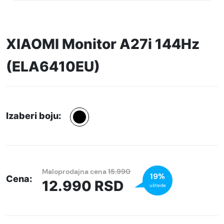
XIAOMI Monitor A27i 144Hz
(ELA6410EU)
Izaberi boju:
Maloprodajna cena
15.990
19%
Cena:
12.990
RSD
uštede