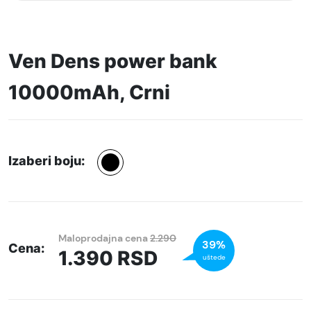
Ven Dens power bank
10000mAh, Crni
Izaberi boju:
Maloprodajna cena
2.290
39%
Cena:
1.390
RSD
uštede