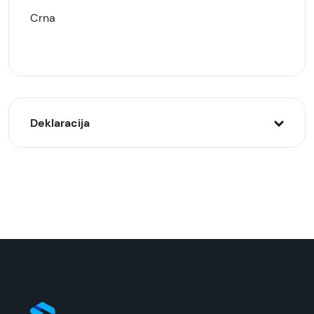
Crna
Deklaracija
Model:
Ven Dens power bank 10000mAh, Crni
Naziv i vrsta robe:
Eksterna baterija
Uvoznik:
Tehnomarket