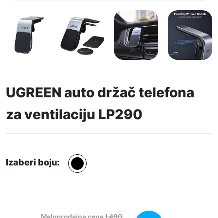
UGREEN auto držač telefona
za ventilaciju LP290
Izaberi boju:
Maloprodajna cena
1.490