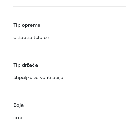
Tip opreme
držač za telefon
Tip držača
štipaljka za ventilaciju
Boja
crni