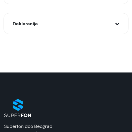
Deklaracija
Model:
UGREEN auto držač telefona za ventilaciju LP290
Naziv i vrsta robe:
Držač za mobilni telefon
Uvoznik:
Velteh
EAN:
6957303893171
Zemlja porekla:
Superfon doo Beograd