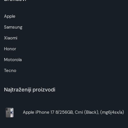
Superfon doo se trudi da informacije i fotografije
artikala budu što tačnije i detaljnije ali ne može
Apple
da garantuje da su svi podaci apsolutno ispravni.
Samsung
Xiaomi
Honor
Motorola
Tecno
Najtraženiji proizvodi
Apple iPhone 17 8/256GB, Crni (Black), (mg6j4sx/a)