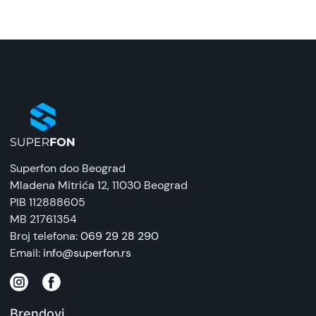
Naziv i vrsta robe:
Adapter
Uvoznik:
Velteh
EAN:
6957303836321
Zemlja porekla:
Superfon doo Beograd
Kina
Mladena Mitrića 12
, 11030 Beograd
PIB 112888605
Prava potrošača:
MB 21761354
Zagarantovana sva prava kupaca po osnovu
Broj telefona:
069 29 28 290
zakona o zaštiti potrošača. Detaljnije o ugovoru
Email:
info@superfon.rs
na daljinu, uslove reklamacije i povrata pročitajte
-
ovde
Brendovi
Napomena: