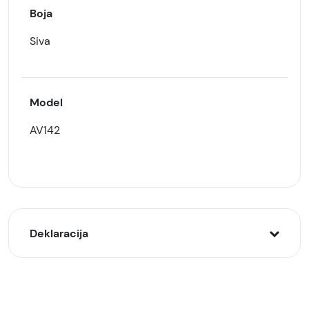
Boja
Siva
Model
AV142
Deklaracija
Model:
Ugreen adapter USB-C na 3.5mm