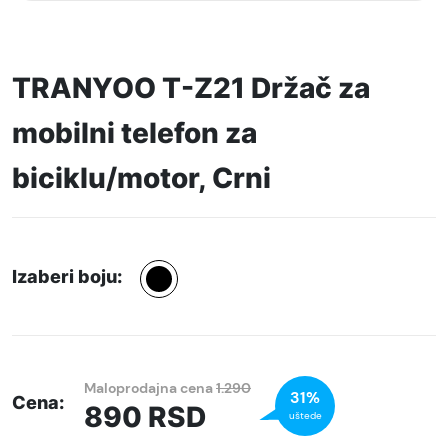
TRANYOO T-Z21 Držač za
mobilni telefon za
biciklu/motor, Crni
Izaberi boju:
Maloprodajna cena
1.290
31%
Cena:
890
RSD
uštede