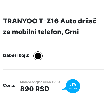
TRANYOO T-Z16 Auto držač
za mobilni telefon, Crni
Izaberi boju:
Maloprodajna cena
1.290
31%
Cena:
890
RSD
uštede