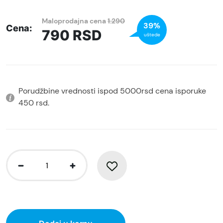
Maloprodajna cena
1.290
39%
Cena:
790
RSD
uštede
Porudžbine vrednosti ispod 5000rsd cena isporuke
450 rsd.