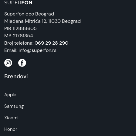
ometanja.
6970791125982
Superfon doo Beograd
Zemlja porekla:
Mladena Mitrića 12
, 11030 Beograd
Kina
PIB 112888605
MB 21761354
Prava potrošača:
Broj telefona:
069 29 28 290
Zagarantovana sva prava kupaca po osnovu
Email:
info@superfon.rs
zakona o zaštiti potrošača. Detaljnije o ugovoru
na daljinu, uslove reklamacije i povrata pročitajte
-
ovde
Brendovi
Napomena:
Superfon doo se trudi da informacije i fotografije
Apple
artikala budu što tačnije i detaljnije ali ne može
da garantuje da su svi podaci apsolutno ispravni.
Samsung
Xiaomi
Honor