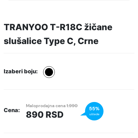
TRANYOO T-R18C žičane
slušalice Type C, Crne
Izaberi boju:
Maloprodajna cena
1.990
55%
Cena:
890
RSD
uštede