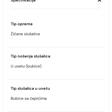
Specifikacija
Tip opreme
Žičane slušalice
Tip nošenja slušalica
U uvetu (bubice)
Tip slušalica u uvetu
Bubice sa čepićima