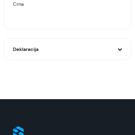
Crna
Deklaracija
Model:
TRANYOO T-R18C žičane slušalice Type C, Crne
Naziv i vrsta robe:
Slušalice žičane
Uvoznik:
Tehnomarket
EAN: