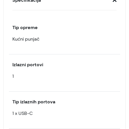
Specifikacija
Tip opreme
Kućni punjač
Izlazni portovi
1
Tip izlaznih portova
1 x USB-C