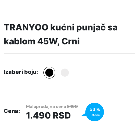
TRANYOO kućni punjač sa
kablom 45W, Crni
Izaberi boju:
Maloprodajna cena
3.190
53%
Cena:
1.490
RSD
uštede