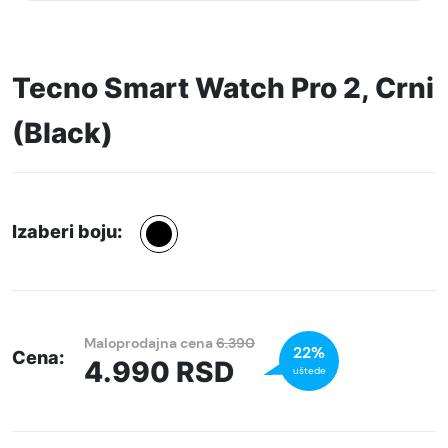
Tecno Smart Watch Pro 2, Crni
(Black)
Izaberi boju:
Maloprodajna cena
6.390
22%
Cena:
4.990
RSD
uštede