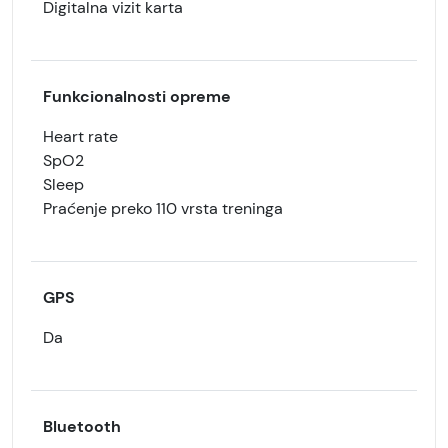
Digitalna vizit karta
Funkcionalnosti opreme
Heart rate
SpO2
Sleep
Praćenje preko 110 vrsta treninga
GPS
Da
Bluetooth