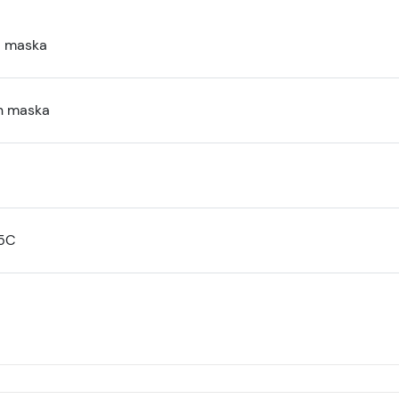
a maska
n maska
15C