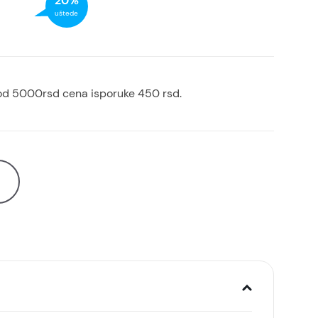
20%
uštede
od 5000rsd cena isporuke 450 rsd.