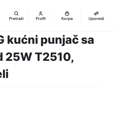
Pretraži
Profil
Korpa
Uporedi
kućni punjač sa
d 25W T2510,
li