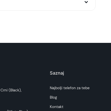
ravajući da vaš uređaj ostane potpuno napunjen
Beli
PD) 3.0 standard, omogućava brzinu punjenja do
tnikom koji štedi prostor tokom vaših putovanja.
i brzo i efikasno punjenje kad god je to potrebno.
atibilnih uređaja preko USB Tip-C konektora.
Saznaj
stali uređaji pune standardnom brzinom.
i potrošača. Detaljnije o ugovoru na daljinu,
ina: 50 g), ovaj punjač je savršen za one koji su
Najbolji telefon za tebe
Crni (Black),
budu što tačnije i detaljnije ali ne može da
Blog
se u pakovanju)
, što dodatno osigurava
Kontakt