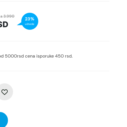
na
3.990
23%
SD
uštede
od 5000rsd cena isporuke 450 rsd.