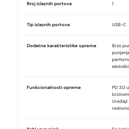
Broj izlaznih portova
1
Tip izlaznih portova
USB-C
Dodatne karakteristike opreme
Brzo pun
punjenje
performa
ekološki
Funkcionalnosti opreme
PD 3.0 
brzinom
Uređaji 
redovn