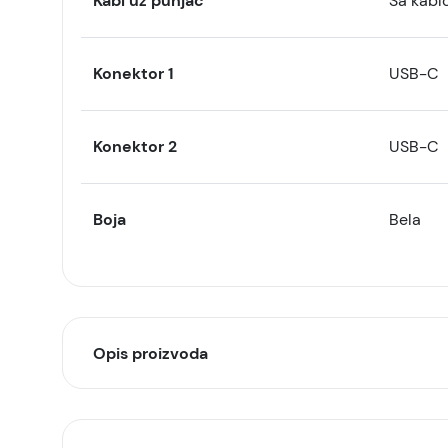
Kabl uz punjač
Sa kabl
Konektor 1
USB-C
Konektor 2
USB-C
Boja
Bela
Opis proizvoda
SAMSUNG punjač sa kablo