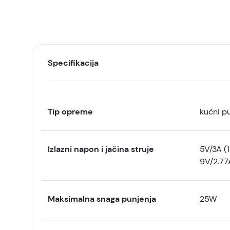
Specifikacija
Tip opreme
kućni p
Izlazni napon i jačina struje
5V/3A (
9V/2.77
Maksimalna snaga punjenja
25W