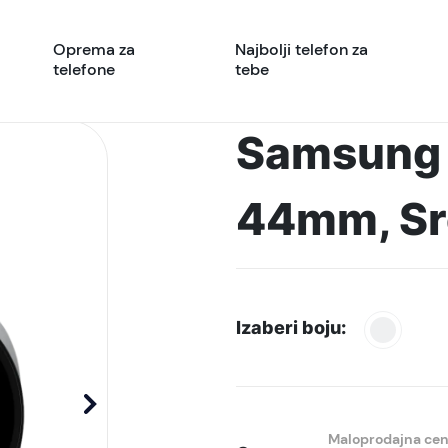
Oprema za
Najbolji telefon za
telefone
tebe
Samsung 
44mm, Sre
Izaberi boju:
Maloprodajna ce