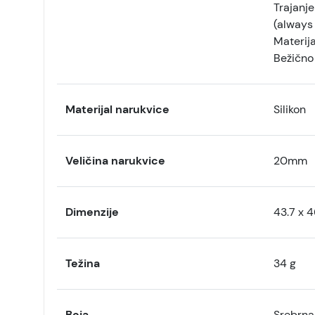
Trajanje
(always
Materija
Bežično
Materijal narukvice
Silikon
Veličina narukvice
20mm
Dimenzije
43.7 x 
Težina
34 g
Boja
Srebrna 