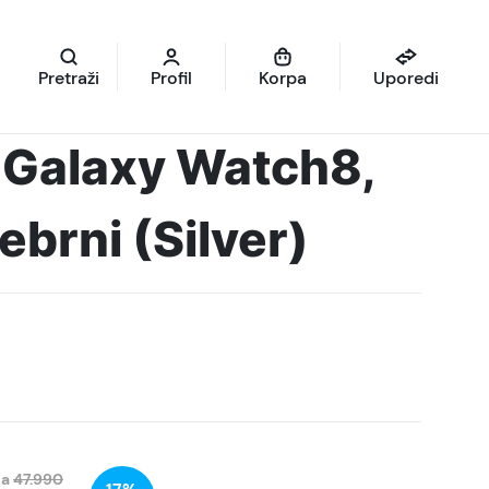
Pretraži
Profil
Korpa
Uporedi
Galaxy Watch8,
brni (Silver)
na
47.990