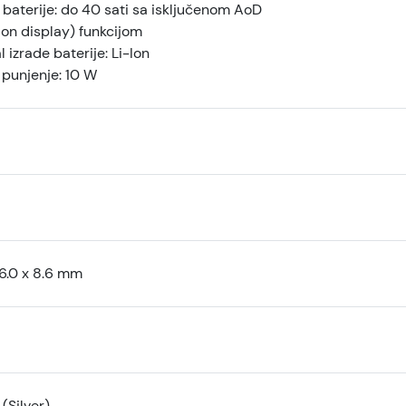
 baterije: do 40 sati sa isključenom AoD
 on display) funkcijom
l izrade baterije: Li-Ion
 punjenje: 10 W
46.0 x 8.6 mm
(Silver)