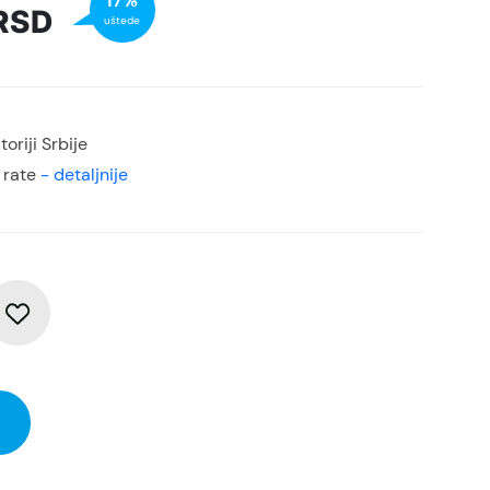
17%
RSD
uštede
oriji Srbije
 rate
- detaljnije