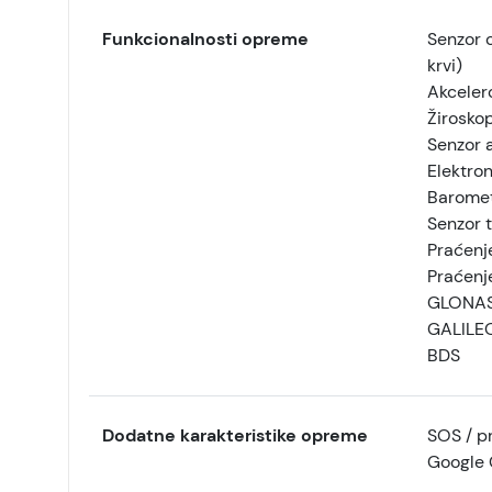
Funkcionalnosti opreme
Senzor 
krvi)
Akceler
Žirosko
Senzor 
Elektro
Barome
Senzor 
Praćenj
Praćenj
GLONA
GALILE
BDS
Dodatne karakteristike opreme
SOS / p
Google 