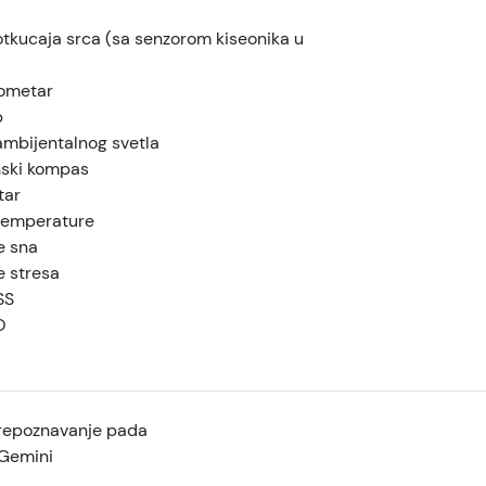
otkucaja srca (sa senzorom kiseonika u
ometar
p
ambijentalnog svetla
nski kompas
tar
temperature
e sna
e stresa
SS
O
repoznavanje pada
Gemini