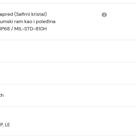
apred (Safirni kristal)
jumski ram kao i poleđina
IP68 / MIL-STD-810H
th
P, LE