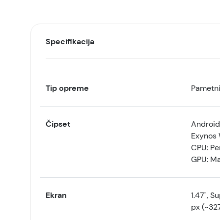
Specifikacija
Tip opreme
Pametni
Čipset
Android
Exynos 
CPU: Pe
GPU: Ma
Ekran
1.47", 
px (~32