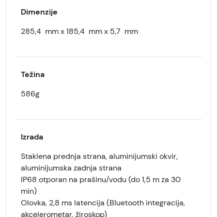
Dimenzije
285,4 mm x 185,4 mm x 5,7 mm
Težina
586g
Izrada
Staklena prednja strana, aluminijumski okvir,
aluminijumska zadnja strana
IP68 otporan na prašinu/vodu (do 1,5 m za 30
min)
Olovka, 2,8 ms latencija (Bluetooth integracija,
akcelerometar, žiroskop)