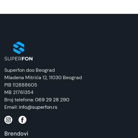
Naziv i vrsta robe:
Bežični punjač sa adapterom i kablom
Uvoznik:
ReproMarket
EAN:
8806092013629
Superfon doo Beograd
Zemlja porekla:
Mladena Mitrića 12
, 11030 Beograd
Vietnam
PIB 112888605
MB 21761354
Prava potrošača:
Broj telefona:
069 29 28 290
Zagarantovana sva prava kupaca po osnovu
Email:
info@superfon.rs
zakona o zaštiti potrošača. Detaljnije o ugovoru
na daljinu, uslove reklamacije i povrata pročitajte
-
ovde
Brendovi