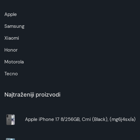
Napomena:
Superfon doo se trudi da informacije i fotografije
Apple
artikala budu što tačnije i detaljnije ali ne može
da garantuje da su svi podaci apsolutno ispravni.
Samsung
Xiaomi
Honor
Motorola
Tecno
Najtraženiji proizvodi
Apple iPhone 17 8/256GB, Crni (Black), (mg6j4sx/a)