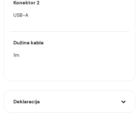
Konektor 2
USB-A
Dužina kabla
1m
Deklaracija
Model:
Samsung bežični punjač sa adapterom i kablom
(P1300) Crni