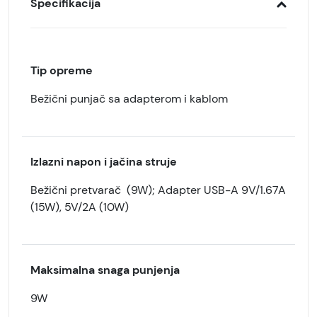
Specifikacija
Tip opreme
Bežični punjač sa adapterom i kablom
Izlazni napon i jačina struje
Bežični pretvarač (9W); Adapter USB-A 9V/1.67A
(15W), 5V/2A (10W)
Maksimalna snaga punjenja
9W