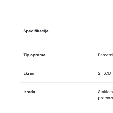
Specifikacija
Tip opreme
Pametni
Ekran
2", LCD,
Izrada
Staklo 
premazo