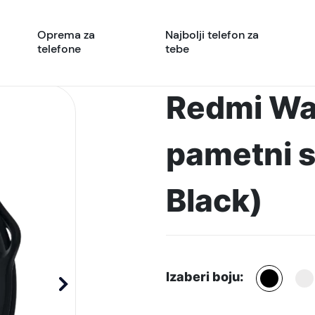
Oprema za
Najbolji telefon za
telefone
tebe
Redmi Wa
pametni s
Black)
Izaberi boju: