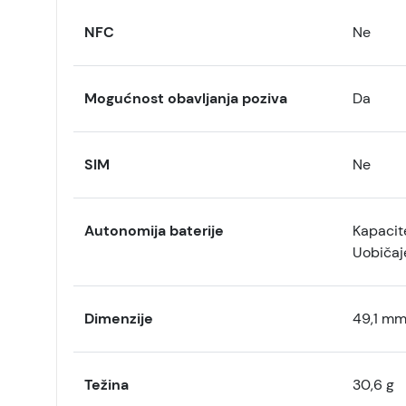
NFC
Ne
Mogućnost obavljanja poziva
Da
SIM
Ne
Autonomija baterije
Kapacit
Uobičaj
Dimenzije
49,1 mm
Težina
30,6 g