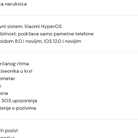
ka narukvica
vni sistem: Xiaomi HyperOS
bilnost: podržava samo pametne telefone
idom 8.0 i novijim, iOS 12.0 i novijim
rčanog ritma
iseonika u krvi
ometar
p
 sna
a SOS upozorenja
enja o pozivima
h pozivi
 poziva