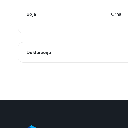
Boja
Crna
Deklaracija
Model:
Naziv i vrsta robe:
Uvoznik:
EAN:
Zemlja porekla: