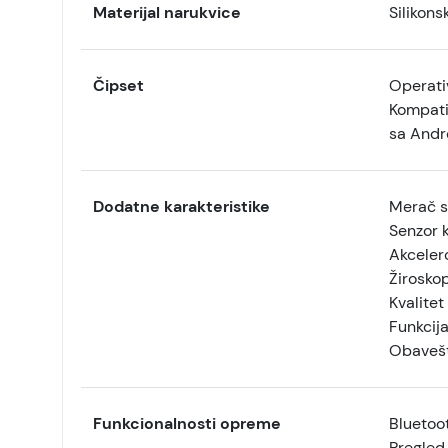
Materijal narukvice
Silikons
Čipset
Operati
Kompati
sa Andro
Dodatne karakteristike
Merač s
Senzor k
Akceler
Žirosko
Kvalitet
Funkcij
Obavešt
Funkcionalnosti opreme
Bluetoot
Pregled