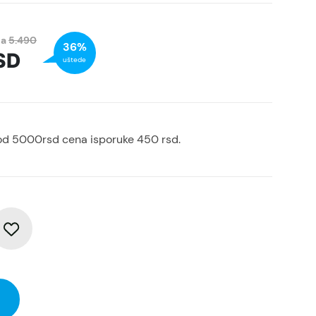
na
5.490
36%
SD
uštede
od 5000rsd cena isporuke 450 rsd.