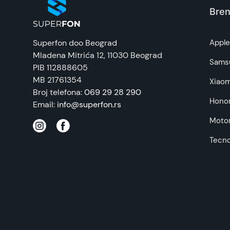
Bren
Prava potrošača:
Superfon doo Beograd
Appl
Mladena Mitrića 12
, 11030 Beograd
Napomena:
Sams
PIB 112888605
MB 21761354
Xiaom
Broj telefona:
069 29 28 290
Hono
Email:
info@superfon.rs
Motor
Tecn