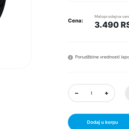
Maloprodajna ce
Cena:
3.490
R
Porudžbine vrednosti isp
Dodaj u korpu