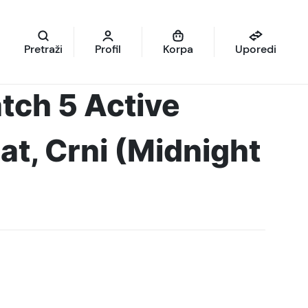
Pretraži
Profil
Korpa
Uporedi
tch 5 Active
at, Crni (Midnight