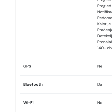
Pregled
Notifika
Pedome
Kalorije
Praćenj
Detekci
Pronala
140+ obl
GPS
Ne
Bluetooth
Da
WI-FI
Ne