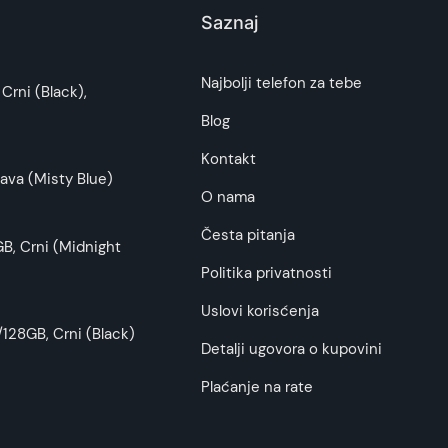
Saznaj
i potrošača. Detaljnije o ugovoru na daljinu,
Najbolji telefon za tebe
Crni (Black),
budu što tačnije i detaljnije ali ne može da
Blog
Kontakt
ava (Misty Blue)
O nama
Česta pitanja
B, Crni (Midnight
Politika privatnosti
Uslovi korisćenja
128GB, Crni (Black)
Detalji ugovora o kupovini
Plaćanje na rate