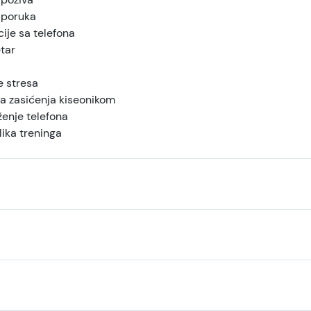
 poruka
cije sa telefona
tar
e stresa
ja zasićenja kiseonikom
ženje telefona
ika treninga