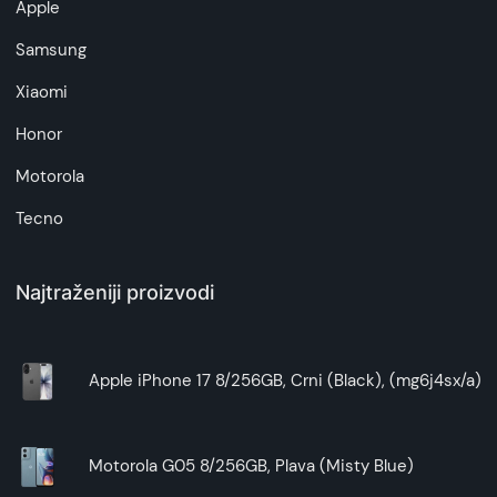
Apple
artikala budu što tačnije i detaljnije ali ne može
da garantuje da su svi podaci apsolutno ispravni.
Samsung
Xiaomi
Honor
Motorola
Tecno
Najtraženiji proizvodi
Apple iPhone 17 8/256GB, Crni (Black), (mg6j4sx/a)
Motorola G05 8/256GB, Plava (Misty Blue)