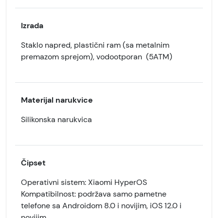
Izrada
Staklo napred, plastični ram (sa metalnim
premazom sprejom), vodootporan (5ATM)
Materijal narukvice
Silikonska narukvica
Čipset
Operativni sistem: Xiaomi HyperOS
Kompatibilnost: podržava samo pametne
telefone sa Androidom 8.0 i novijim, iOS 12.0 i
novijim