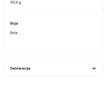
30,6 g
Boja
Bela
Deklaracija
Model:
Redmi Watch 5 Active pametni sat, Beli (Matte
Silver)