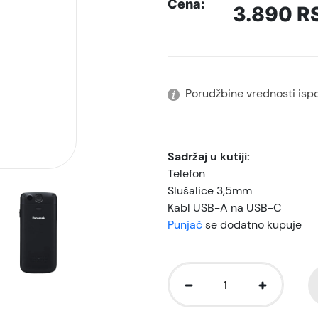
Cena:
3.890
R
Porudžbine vrednosti isp
Sadržaj u kutiji:
Telefon
Slušalice 3,5mm
Kabl USB-A na USB-C
Punjač
se dodatno kupuje