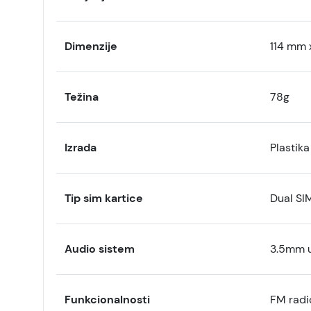
Dimenzije
114 mm 
Težina
78g
Izrada
Plastika
Tip sim kartice
Dual SI
Audio sistem
3.5mm u
Funkcionalnosti
FM radi