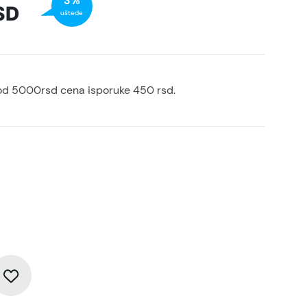
3%
SD
uštede
od 5000rsd cena isporuke 450 rsd.