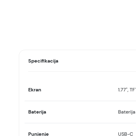
Specifikacija
Ekran
1.77", T
Baterija
Baterij
Punjenje
USB-C