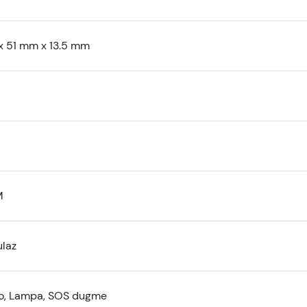
x 51 mm x 13.5 mm
M
laz
o, Lampa, SOS dugme