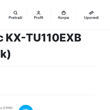
Pretraži
Profil
Korpa
Uporedi
c KX-TU110EXB
ck)
na
3.990