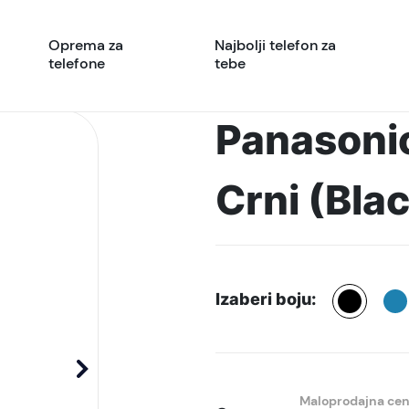
Oprema za
Najbolji telefon za
telefone
tebe
Panasoni
Crni (Bla
Izaberi boju:
Maloprodajna ce