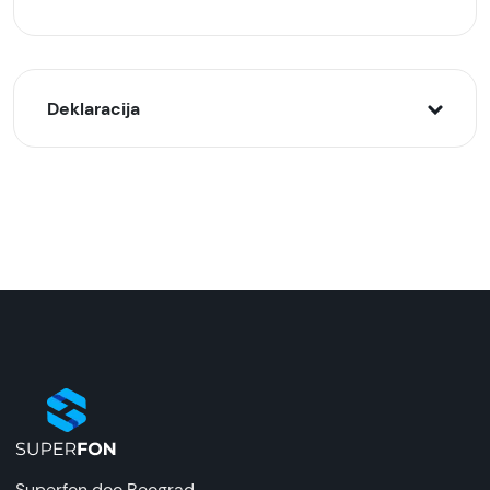
Deklaracija
Model:
Pametna olovka SAMSUNG smart pen za Note
20/Note 20 Ultra
Naziv i vrsta robe:
pametna olovka
Uvoznik:
ReproMarket
EAN:
8806090639562
Superfon doo Beograd