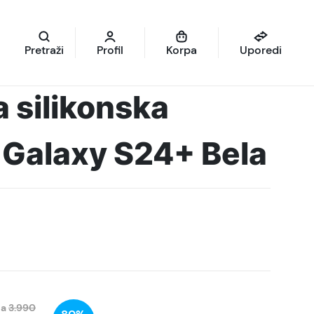
Pretraži
Profil
Korpa
Uporedi
a silikonska
a Galaxy S24+ Bela
na
3.990