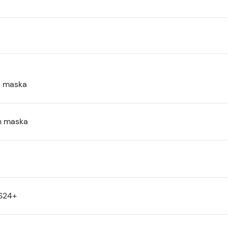
a maska
n maska
S24+