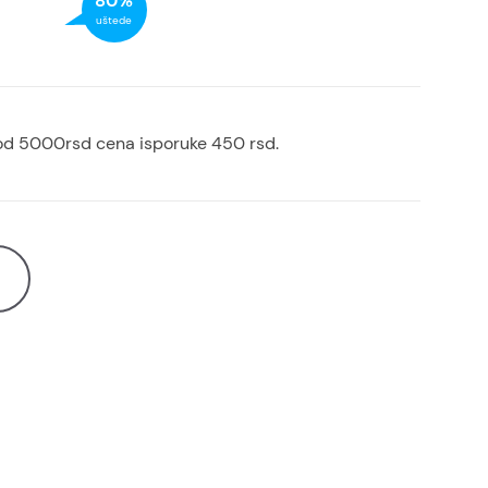
80%
uštede
od 5000rsd cena isporuke 450 rsd.