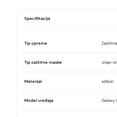
Specifikacija
Tip opreme
Zaštitn
Tip zaštitne maske
snap-o
Materijal
silikon
Model uređaja
Galaxy 