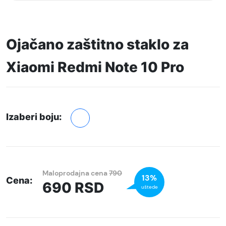
Ojačano zaštitno staklo za
Xiaomi Redmi Note 10 Pro
Izaberi boju:
Maloprodajna cena
790
13%
Cena:
690
RSD
uštede